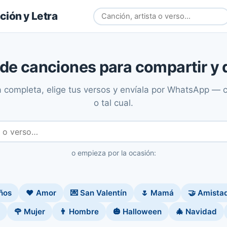
ión y Letra
 de canciones para compartir y 
ra completa, elige tus versos y envíala por WhatsApp — c
o tal cual.
o empieza por la ocasión:
ños
❤️ Amor
💌 San Valentín
🌷 Mamá
🤝 Amista
🌹 Mujer
👨 Hombre
🎃 Halloween
🎄 Navidad