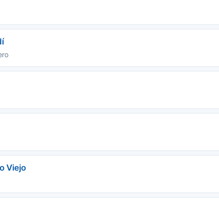
í
ero
o Viejo