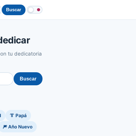
Buscar
dedicar
on tu dedicatoria
Buscar
d
👔 Papá
🎆 Año Nuevo