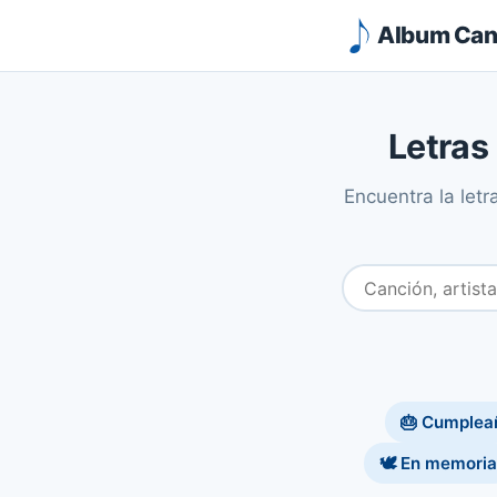
Album Canc
Letras
Encuentra la let
🎂 Cumplea
🕊️ En memoria