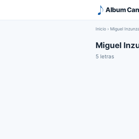
Album Canc
Inicio
›
Miguel Inzunz
Miguel Inz
5 letras