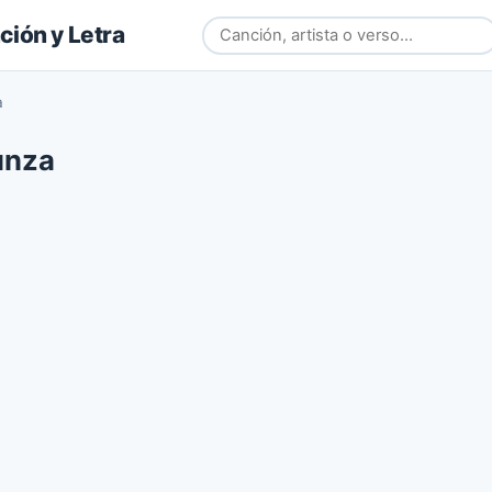
ión y Letra
a
unza