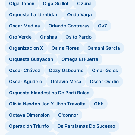
Olga Tañon
Olga Guillot
Ozuna
Orquesta La Identidad
Onda Vaga
Oscar Medina
Orlando Contreras
Ov7
Oro Verde
Orishas
Osito Pardo
Organizacion X
Osiris Flores
Osmani Garcia
Orquesta Guayacan
Omega El Fuerte
Oscar Chávez
Ozzy Osbourne
Omar Geles
Oscar Agudelo
Octavio Mesa
Oscar Ovidio
Orquesta Klandestino De Porfi Baloa
Olivia Newton Jon Y Jhon Travolta
Obk
Octava Dimension
O'connor
Operación Triunfo
Os Paralamas Do Sucesso