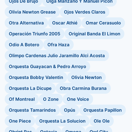
Ojos De Brujo
Olga Manzano Y Manuel Picon
Olivia Newton Grease
Ojos Verdes Claros
Otra Alternativa
Oscar Athié
Omar Cerasuolo
Operación Triunfo 2005
Original Banda El Limon
Odio A Botero
Ofra Haza
Olimpo Cardenas Julio Jaramillo Alci Acosta
Orquesta Guayacan & Pedro Arroyo
Orquesta Bobby Valentin
Olivia Newton
Orquesta La Dicupe
Obra Carmina Burana
Of Montreal
O Zone
One Voice
Orquesta Tamarindos
Opús
Orquesta Papillon
One Piece
Orquesta La Solucion
Ole Ole
Obrint Pas
Octavia
Omega
Owl City