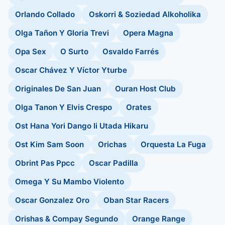
Orlando Collado
Oskorri & Soziedad Alkoholika
Olga Tañon Y Gloria Trevi
Opera Magna
Opa Sex
O Surto
Osvaldo Farrés
Oscar Chávez Y Víctor Yturbe
Originales De San Juan
Ouran Host Club
Olga Tanon Y Elvis Crespo
Orates
Ost Hana Yori Dango Ii Utada Hikaru
Ost Kim Sam Soon
Orichas
Orquesta La Fuga
Obrint Pas Ppcc
Oscar Padilla
Omega Y Su Mambo Violento
Oscar Gonzalez Oro
Oban Star Racers
Orishas & Compay Segundo
Orange Range