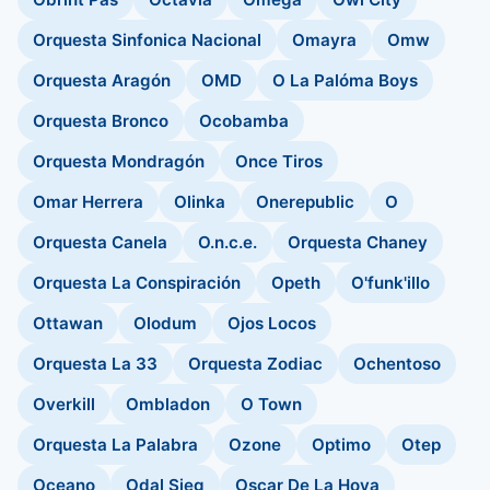
Orquesta Sinfonica Nacional
Omayra
Omw
Orquesta Aragón
OMD
O La Palóma Boys
Orquesta Bronco
Ocobamba
Orquesta Mondragón
Once Tiros
Omar Herrera
Olinka
Onerepublic
O
Orquesta Canela
O.n.c.e.
Orquesta Chaney
Orquesta La Conspiración
Opeth
O'funk'illo
Ottawan
Olodum
Ojos Locos
Orquesta La 33
Orquesta Zodiac
Ochentoso
Overkill
Ombladon
O Town
Orquesta La Palabra
Ozone
Optimo
Otep
Oceano
Odal Sieg
Oscar De La Hoya