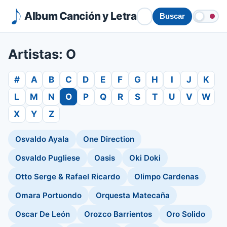
Album Canción y Letra
Buscar
Artistas: O
#
A
B
C
D
E
F
G
H
I
J
K
L
M
N
O
P
Q
R
S
T
U
V
W
X
Y
Z
Osvaldo Ayala
One Direction
Osvaldo Pugliese
Oasis
Oki Doki
Otto Serge & Rafael Ricardo
Olimpo Cardenas
Omara Portuondo
Orquesta Matecaña
Oscar De León
Orozco Barrientos
Oro Solido