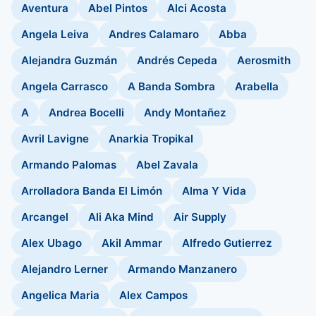
Aventura
Abel Pintos
Alci Acosta
Angela Leiva
Andres Calamaro
Abba
Alejandra Guzmán
Andrés Cepeda
Aerosmith
Angela Carrasco
A Banda Sombra
Arabella
A
Andrea Bocelli
Andy Montañez
Avril Lavigne
Anarkia Tropikal
Armando Palomas
Abel Zavala
Arrolladora Banda El Limón
Alma Y Vida
Arcangel
Ali Aka Mind
Air Supply
Alex Ubago
Akil Ammar
Alfredo Gutierrez
Alejandro Lerner
Armando Manzanero
Angelica Maria
Alex Campos