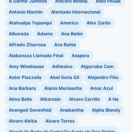
A Dormir Juntitos
Aniceto Molina
Asto Pituak
Antonio Machín
Atentado Internacional
Atahualpa Yupanqui
Americo
Alex Zurdo
Alborada
Adamo
Ana Belén
Alfredo Zitarrosa
Axe Bahía
Alabanzas Llamada Final
Asspera
Amy Winehouse
Adhesivo
Algarroba Com
Astor Piazzolla
Abel Soria Gil
Alejandro Filio
Ana Bárbara
Alanis Morissette
Amar Azul
Alma Bella
Alborosie
Alvaro Carrillo
A Ha
Avenged Sevenfold
Anabantha
Alpha Blondy
Alvaro Abitia
Alvaro Torres
Akwid Vs Porta Vs Cartel De Santa Vs Don Diablo