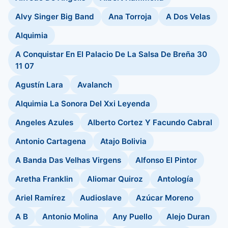
Alvy Singer Big Band
Ana Torroja
A Dos Velas
Alquimia
A Conquistar En El Palacio De La Salsa De Breña 30
11 07
Agustín Lara
Avalanch
Alquimia La Sonora Del Xxi Leyenda
Angeles Azules
Alberto Cortez Y Facundo Cabral
Antonio Cartagena
Atajo Bolivia
A Banda Das Velhas Virgens
Alfonso El Pintor
Aretha Franklin
Aliomar Quiroz
Antología
Ariel Ramírez
Audioslave
Azúcar Moreno
A B
Antonio Molina
Any Puello
Alejo Duran