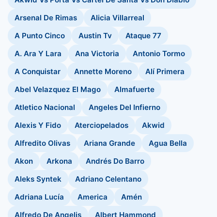
Arsenal De Rimas
Alicia Villarreal
A Punto Cinco
Austin Tv
Ataque 77
A. Ara Y Lara
Ana Victoria
Antonio Tormo
A Conquistar
Annette Moreno
Alí Primera
Abel Velazquez El Mago
Almafuerte
Atletico Nacional
Angeles Del Infierno
Alexis Y Fido
Aterciopelados
Akwid
Alfredito Olivas
Ariana Grande
Agua Bella
Akon
Arkona
Andrés Do Barro
Aleks Syntek
Adriano Celentano
Adriana Lucía
America
Amén
Alfredo De Angelis
Albert Hammond