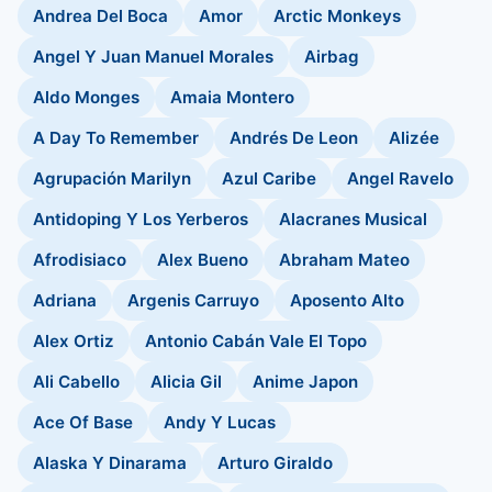
Andrea Del Boca
Amor
Arctic Monkeys
Angel Y Juan Manuel Morales
Airbag
Aldo Monges
Amaia Montero
A Day To Remember
Andrés De Leon
Alizée
Agrupación Marilyn
Azul Caribe
Angel Ravelo
Antidoping Y Los Yerberos
Alacranes Musical
Afrodisiaco
Alex Bueno
Abraham Mateo
Adriana
Argenis Carruyo
Aposento Alto
Alex Ortiz
Antonio Cabán Vale El Topo
Ali Cabello
Alicia Gil
Anime Japon
Ace Of Base
Andy Y Lucas
Alaska Y Dinarama
Arturo Giraldo