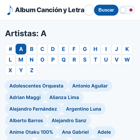
Album Canción y Letra
Buscar
Artistas: A
#
A
B
C
D
E
F
G
H
I
J
K
L
M
N
O
P
Q
R
S
T
U
V
W
X
Y
Z
Adolescentes Orquesta
Antonio Aguilar
Adrian Maggi
Alianza Lima
Alejandro Fernández
Argentino Luna
Alberto Barros
Alejandro Sanz
Anime Otaku 100%
Ana Gabriel
Adele