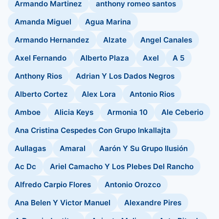
Armando Martinez
anthony romeo santos
Amanda Miguel
Agua Marina
Armando Hernandez
Alzate
Angel Canales
Axel Fernando
Alberto Plaza
Axel
A 5
Anthony Rios
Adrian Y Los Dados Negros
Alberto Cortez
Alex Lora
Antonio Rios
Amboe
Alicia Keys
Armonia 10
Ale Ceberio
Ana Cristina Cespedes Con Grupo Inkallajta
Aullagas
Amaral
Aarón Y Su Grupo Ilusión
Ac Dc
Ariel Camacho Y Los Plebes Del Rancho
Alfredo Carpio Flores
Antonio Orozco
Ana Belen Y Victor Manuel
Alexandre Pires