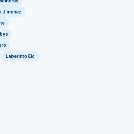
isioneros
a Jimenez
te
abys
ero
Laberinto Elc