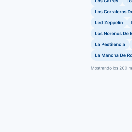
Los Cafres
Lo
Los Corraleros D
Led Zeppelin
Los Noreños De 
La Pestilencia
La Mancha De R
Mostrando los 200 má