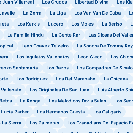
 Juan Villarreal
Los Crudos
Libertad Divina
Los Kj
Lavalle
La Zorra
La Liga
Los Van Van De Cuba
L
leta
Los Karkis
Lucero
Los Moles
La Beriso
L
La Familia Hindu
La Gente Rnr
Las Diosas Del Valle
opical
Leon Chavez Teixeiro
La Sonora De Tommy Rey
nera
Los Inquietos Vallenatos
Leon Gieco
Los Chich
renzo Santamaría
Los Razos
Los Compadres De Sinalo
orte
Los Rodriguez
Los Del Maranaho
La Chicana
 Vallenato
Los Originales De San Juan
Luis Alberto Spi
Betos
La Renga
Los Melodicos Doris Salas
Los Sec
Lucia Parker
Los Hermanos Cuesta
Los Caligaris
 La Sierra
Los Palmeras
Los Granadians Del Espacio Ex