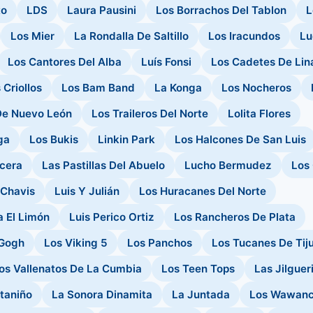
to
LDS
Laura Pausini
Los Borrachos Del Tablon
L
Los Mier
La Rondalla De Saltillo
Los Iracundos
Lu
Los Cantores Del Alba
Luís Fonsi
Los Cadetes De Lin
Criollos
Los Bam Band
La Konga
Los Nocheros
De Nuevo León
Los Traileros Del Norte
Lolita Flores
ga
Los Bukis
Linkin Park
Los Halcones De San Luis
cera
Las Pastillas Del Abuelo
Lucho Bermudez
Los
 Chavis
Luis Y Julián
Los Huracanes Del Norte
a El Limón
Luis Perico Ortiz
Los Rancheros De Plata
 Gogh
Los Viking 5
Los Panchos
Los Tucanes De Tij
os Vallenatos De La Cumbia
Los Teen Tops
Las Jilgueri
taniño
La Sonora Dinamita
La Juntada
Los Wawan