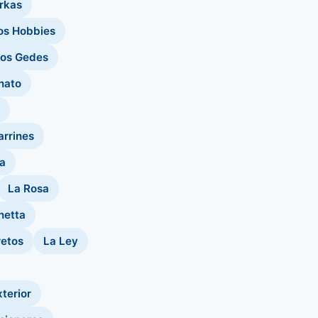
arkas
os Hobbies
os Gedes
nato
arrines
a
La Rosa
netta
retos
La Ley
terior