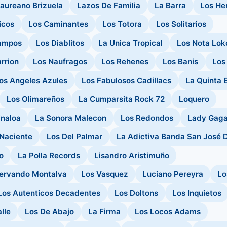
aureano Brizuela
Lazos De Familia
La Barra
Los He
icos
Los Caminantes
Los Totora
Los Solitarios
ampos
Los Diablitos
La Unica Tropical
Los Nota Lok
rrion
Los Naufragos
Los Rehenes
Los Banis
Los
os Angeles Azules
Los Fabulosos Cadillacs
La Quinta 
Los Olimareños
La Cumparsita Rock 72
Loquero
inaloa
La Sonora Malecon
Los Redondos
Lady Gag
 Naciente
Los Del Palmar
La Adictiva Banda San José D
o
La Polla Records
Lisandro Aristimuño
ervando Montalva
Los Vasquez
Luciano Pereyra
Lo
Los Autenticos Decadentes
Los Doltons
Los Inquietos
lle
Los De Abajo
La Firma
Los Locos Adams