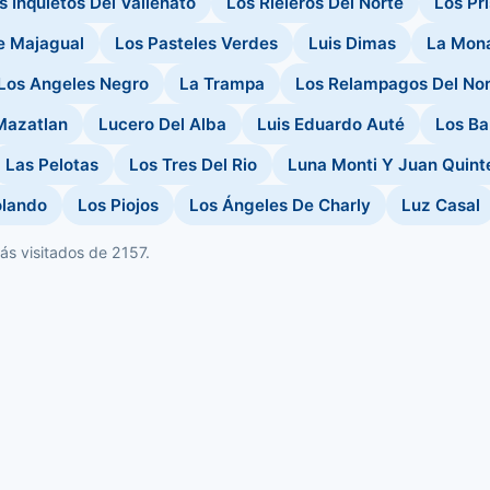
s Inquietos Del Vallenato
Los Rieleros Del Norte
Los Pr
e Majagual
Los Pasteles Verdes
Luis Dimas
La Mon
Los Angeles Negro
La Trampa
Los Relampagos Del Nor
Mazatlan
Lucero Del Alba
Luis Eduardo Auté
Los B
Las Pelotas
Los Tres Del Rio
Luna Monti Y Juan Quint
olando
Los Piojos
Los Ángeles De Charly
Luz Casal
s visitados de 2157.