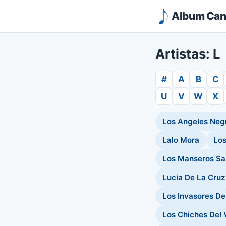
Album Canc
Artistas: L
#
A
B
C
U
V
W
X
Los Angeles Neg
Lalo Mora
Los
Los Manseros Sa
Lucia De La Cruz
Los Invasores D
Los Chiches Del 