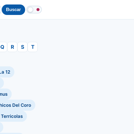
Buscar
Q
R
S
T
La 12
nus
hicos Del Coro
 Terricolas