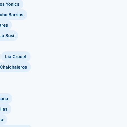
os Yonics
cho Barrios
ares
La Susi
Lia Crucet
 Chalchaleros
uana
llas
co