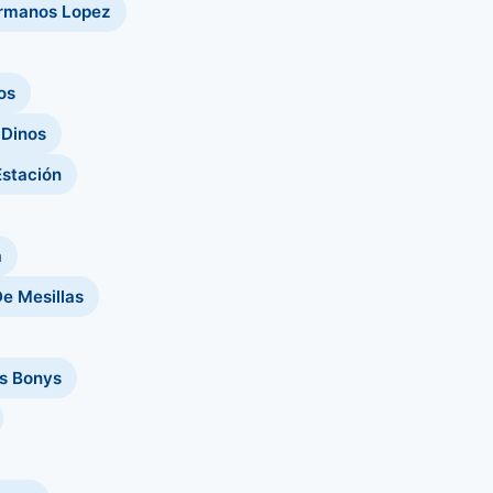
rmanos Lopez
os
 Dinos
Estación
a
e Mesillas
s Bonys