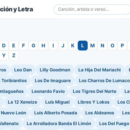
ión y Letra
D
E
F
G
H
I
J
K
L
M
N
O
P
Y
Z
ros
Leo Dan
Lilly Goodman
La Hija Del Mariachi
 Toribianitos
Los De Imaguare
Los Charros De Lumaco
ntiagueños
Leonardo Favio
Los Tigres Del Norte
La
La 12 Xeneize
Luís Miguel
Libres Y Lokos
Los C
e Nuevo León
Luis Alberto Posada
Los Aldeanos
Los
Vallenato
La Arrolladora Banda El Limón
Los Del Fuego