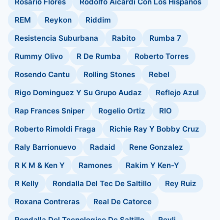
Rosario Flores
Rodolfo Aicardi Con Los Hispanos
REM
Reykon
Riddim
Resistencia Suburbana
Rabito
Rumba 7
Rummy Olivo
R De Rumba
Roberto Torres
Rosendo Cantu
Rolling Stones
Rebel
Rigo Dominguez Y Su Grupo Audaz
Reflejo Azul
Rap Frances Sniper
Rogelio Ortiz
RIO
Roberto Rimoldi Fraga
Richie Ray Y Bobby Cruz
Raly Barrionuevo
Radaid
Rene Gonzalez
R K M & Ken Y
Ramones
Rakim Y Ken-Y
R Kelly
Rondalla Del Tec De Saltillo
Rey Ruiz
Roxana Contreras
Real De Catorce
Rondalla Del Tecnologico De Saltillo
Reyli