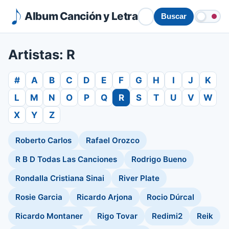
Album Canción y Letra
Buscar
Artistas: R
#
A
B
C
D
E
F
G
H
I
J
K
L
M
N
O
P
Q
R
S
T
U
V
W
X
Y
Z
Roberto Carlos
Rafael Orozco
R B D Todas Las Canciones
Rodrigo Bueno
Rondalla Cristiana Sinai
River Plate
Rosie Garcia
Ricardo Arjona
Rocio Dúrcal
Ricardo Montaner
Rigo Tovar
Redimi2
Reik