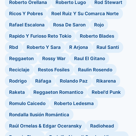
Roberto Orellana
Roberto Lugo
Rod Stewart
Ricos Y Pobres
Roel Ruiz Y Su Comarca Norte
Rafael Escalona
Rosa De Saron
Rojo
Rapido Y Furioso Reto Tokio
Roberto Blades
Rbd
Roberto Y Sara
R Arjona
Raul Santi
Reggaeton
Rossy War
Raul El Gitano
Reciclaje
Restos Fosiles
Raulin Rosendo
Rodrigo
Ráfaga
Rolando Paz
Rikarena
Raketa
Reggaeton Romantico
Rebel'd Punk
Romulo Caicedo
Roberto Ledesma
Rondalla Ilusión Romántica
Raúl Ornelas & Edgar Oceransky
Radiohead