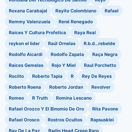
Roxana Carabajal
Rayito Colombiano
Rafael
Remmy Valenzuela
René Renegado
Raices Y Cultura Profetica
Raya Real
reykon el lider
Raúl Ornelas
R.b.d...rebelde
Rodolfo Aicardi
Rodolfo Zapata
Raça Negra
Raices Gemelas
Rojo Y Miel
Raul Porchetto
Rociito
Roberto Tapia
R
Rey De Reyes
Roberto Roena
Roberto Jordan
Revolver
Romeo
R Truth
Romina Lescano
Rafael Orozco Y El Binomio De Oro
Rita Pavone
Rafael Orosco
Rostros Ocultos
Rapsusklei
Ray De La Paz
Radio Head Creep Raro