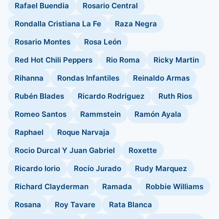
Rafael Buendia
Rosario Central
Rondalla Cristiana La Fe
Raza Negra
Rosario Montes
Rosa León
Red Hot Chili Peppers
Rio Roma
Ricky Martin
Rihanna
Rondas Infantiles
Reinaldo Armas
Rubén Blades
Ricardo Rodriguez
Ruth Rios
Romeo Santos
Rammstein
Ramón Ayala
Raphael
Roque Narvaja
Rocio Durcal Y Juan Gabriel
Roxette
Ricardo Iorio
Rocío Jurado
Rudy Marquez
Richard Clayderman
Ramada
Robbie Williams
Rosana
Roy Tavare
Rata Blanca