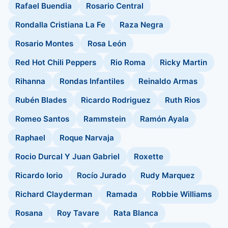
Rafael Buendia
Rosario Central
Rondalla Cristiana La Fe
Raza Negra
Rosario Montes
Rosa León
Red Hot Chili Peppers
Rio Roma
Ricky Martin
Rihanna
Rondas Infantiles
Reinaldo Armas
Rubén Blades
Ricardo Rodriguez
Ruth Rios
Romeo Santos
Rammstein
Ramón Ayala
Raphael
Roque Narvaja
Rocio Durcal Y Juan Gabriel
Roxette
Ricardo Iorio
Rocío Jurado
Rudy Marquez
Richard Clayderman
Ramada
Robbie Williams
Rosana
Roy Tavare
Rata Blanca