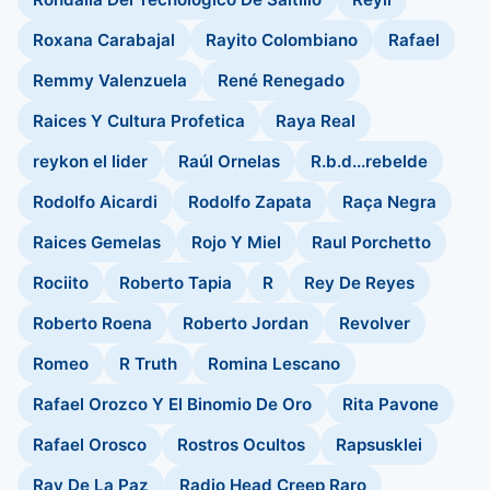
Roxana Carabajal
Rayito Colombiano
Rafael
Remmy Valenzuela
René Renegado
Raices Y Cultura Profetica
Raya Real
reykon el lider
Raúl Ornelas
R.b.d...rebelde
Rodolfo Aicardi
Rodolfo Zapata
Raça Negra
Raices Gemelas
Rojo Y Miel
Raul Porchetto
Rociito
Roberto Tapia
R
Rey De Reyes
Roberto Roena
Roberto Jordan
Revolver
Romeo
R Truth
Romina Lescano
Rafael Orozco Y El Binomio De Oro
Rita Pavone
Rafael Orosco
Rostros Ocultos
Rapsusklei
Ray De La Paz
Radio Head Creep Raro