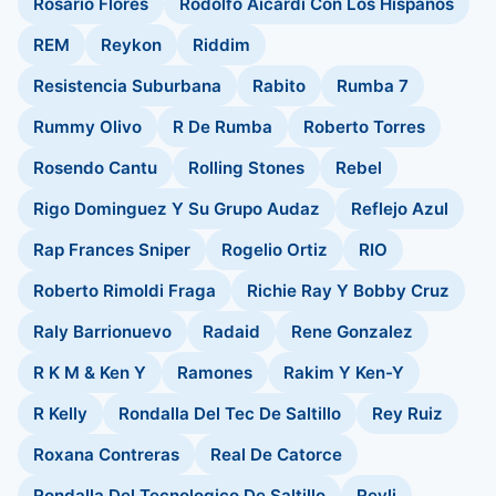
Rosario Flores
Rodolfo Aicardi Con Los Hispanos
REM
Reykon
Riddim
Resistencia Suburbana
Rabito
Rumba 7
Rummy Olivo
R De Rumba
Roberto Torres
Rosendo Cantu
Rolling Stones
Rebel
Rigo Dominguez Y Su Grupo Audaz
Reflejo Azul
Rap Frances Sniper
Rogelio Ortiz
RIO
Roberto Rimoldi Fraga
Richie Ray Y Bobby Cruz
Raly Barrionuevo
Radaid
Rene Gonzalez
R K M & Ken Y
Ramones
Rakim Y Ken-Y
R Kelly
Rondalla Del Tec De Saltillo
Rey Ruiz
Roxana Contreras
Real De Catorce
Rondalla Del Tecnologico De Saltillo
Reyli