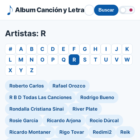
Album Canción y Letra
Buscar
Artistas: R
#
A
B
C
D
E
F
G
H
I
J
K
L
M
N
O
P
Q
R
S
T
U
V
W
X
Y
Z
Roberto Carlos
Rafael Orozco
R B D Todas Las Canciones
Rodrigo Bueno
Rondalla Cristiana Sinai
River Plate
Rosie Garcia
Ricardo Arjona
Rocio Dúrcal
Ricardo Montaner
Rigo Tovar
Redimi2
Reik