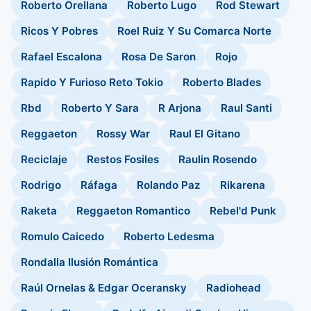
Roberto Orellana
Roberto Lugo
Rod Stewart
Ricos Y Pobres
Roel Ruiz Y Su Comarca Norte
Rafael Escalona
Rosa De Saron
Rojo
Rapido Y Furioso Reto Tokio
Roberto Blades
Rbd
Roberto Y Sara
R Arjona
Raul Santi
Reggaeton
Rossy War
Raul El Gitano
Reciclaje
Restos Fosiles
Raulin Rosendo
Rodrigo
Ráfaga
Rolando Paz
Rikarena
Raketa
Reggaeton Romantico
Rebel'd Punk
Romulo Caicedo
Roberto Ledesma
Rondalla Ilusión Romántica
Raúl Ornelas & Edgar Oceransky
Radiohead