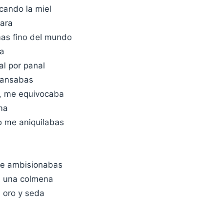
cando la miel
tara
mas fino del mundo
ma
al por panal
cansabas
, me equivocaba
ma
o me aniquilabas
ue ambisionabas
e una colmena
e oro y seda