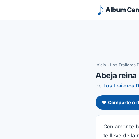
Album Canc
Inicio
›
Los Traileros 
Abeja reina
de
Los Traileros 
❤️ Comparte o d
Con amor te 
te lleve de la