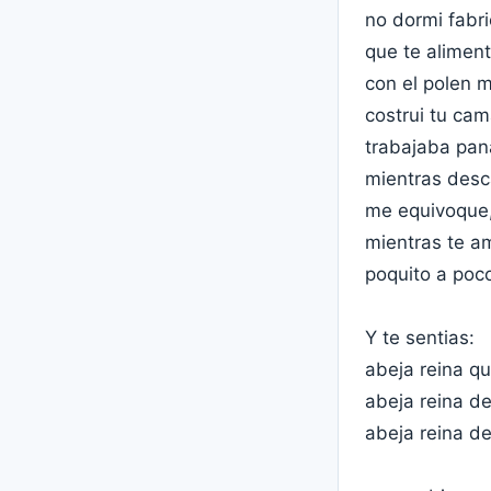
no dormi fabri
que te alimen
con el polen 
costrui tu ca
trabajaba pan
mientras des
me equivoque
mientras te a
poquito a poc
Y te sentias:
abeja reina q
abeja reina d
abeja reina d