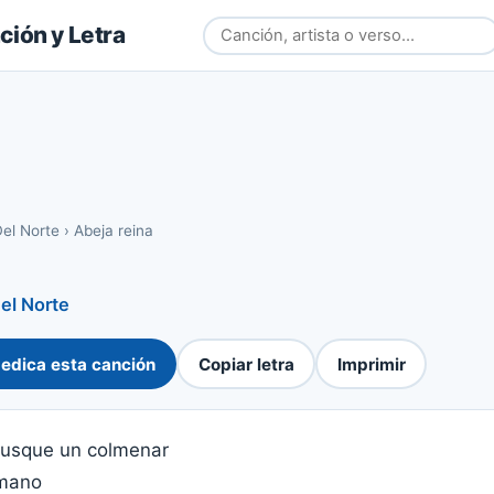
ión y Letra
Del Norte
›
Abeja reina
Del Norte
edica esta canción
Copiar letra
Imprimir
busque un colmenar
 mano