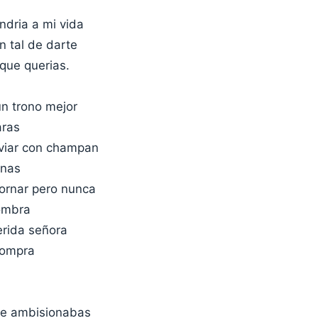
ndria a mi vida
n tal de darte
 que querias.
un trono mejor
aras
viar con champan
anas
ornar pero nunca
ombra
erida señora
compra
ue ambisionabas