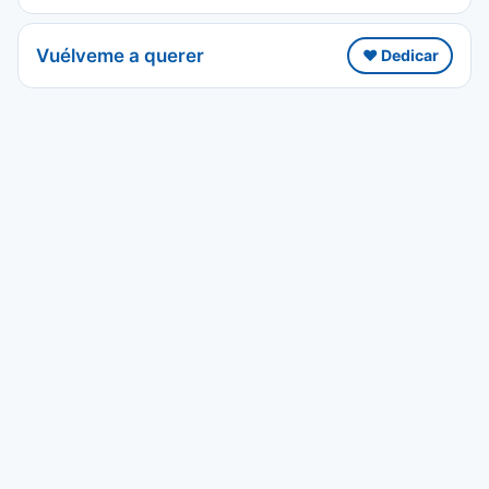
Vuélveme a querer
❤️ Dedicar