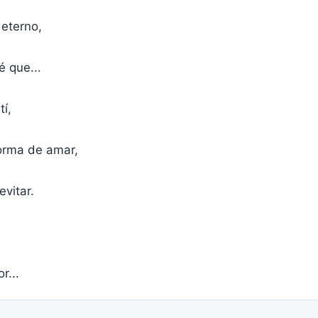
 eterno,
é que...
tí,
forma de amar,
evitar.
r...