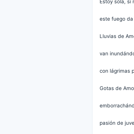
Estoy sola, sí
este fuego da
Lluvias de Am
van inundándo
con lágrimas 
Gotas de Amo
emborrachándo
pasión de juv