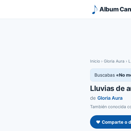
Album Canc
Inicio
›
Gloria Aura
›
L
Buscabas
«No m
Lluvias de 
de
Gloria Aura
También conocida c
❤️ Comparte o d