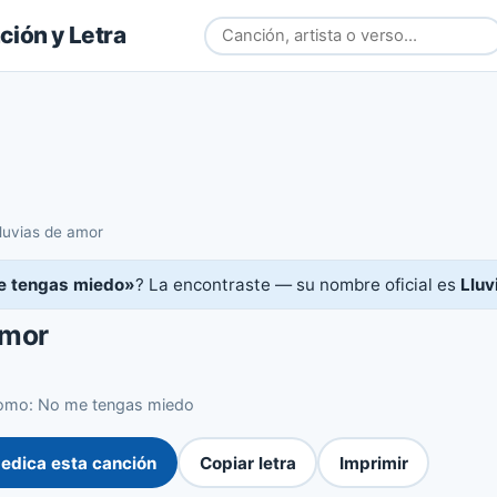
ión y Letra
luvias de amor
e tengas miedo»
? La encontraste — su nombre oficial es
Lluv
amor
omo: No me tengas miedo
edica esta canción
Copiar letra
Imprimir