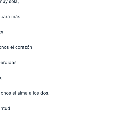
 muy sola,
 para más.
or,
nos el corazón
perdidas
r,
nos el alma a los dos,
entud