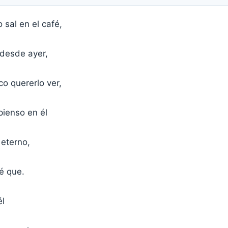
 sal en el café,
 desde ayer,
co quererlo ver,
pienso en él
 eterno,
é que.
él