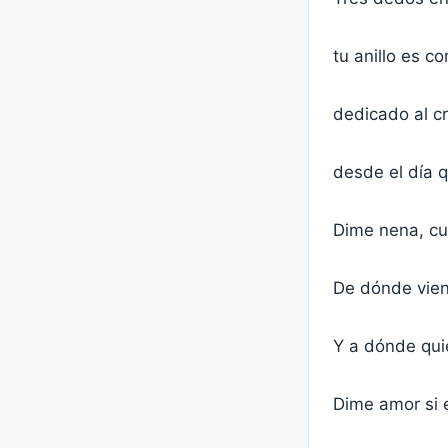
tu anillo es c
dedicado al 
desde el día q
Dime nena, cuá
De dónde vie
Y a dónde quie
Dime amor si 