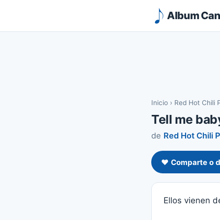
Album Canc
Inicio
›
Red Hot Chili
Tell me bab
de
Red Hot Chili 
❤️ Comparte o d
Ellos vienen d