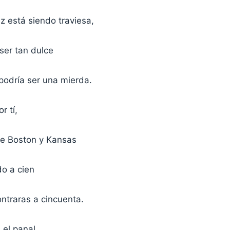
z está siendo traviesa,
ser tan dulce
podría ser una mierda.
r tí,
de Boston y Kansas
o a cien
ntraras a cincuenta.
 el panal,