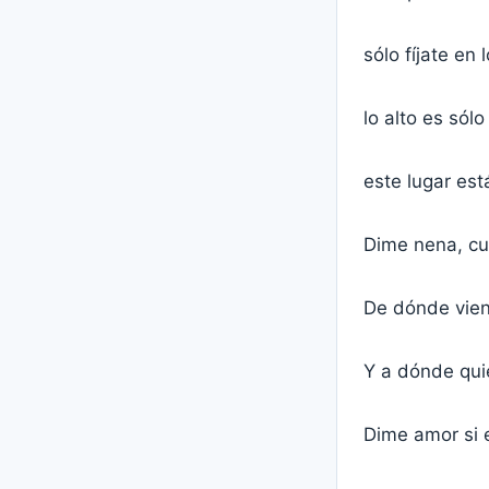
sólo fíjate en 
lo alto es sól
este lugar est
Dime nena, cuá
De dónde vie
Y a dónde quie
Dime amor si 