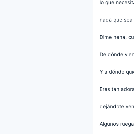
lo que necesi
nada que sea t
Dime nena, cuá
De dónde vie
Y a dónde quie
Eres tan adora
dejándote venc
Algunos ruegan