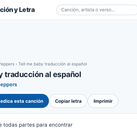
ión y Letra
 Peppers
›
Tell me baby traducción al español
y traducción al español
Peppers
edica esta canción
Copiar letra
Imprimir
e todas partes para encontrar