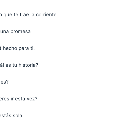
lo que te trae la corriente
o una promesa
á hecho para ti.
l es tu historia?
nes?
res ir esta vez?
estás sola