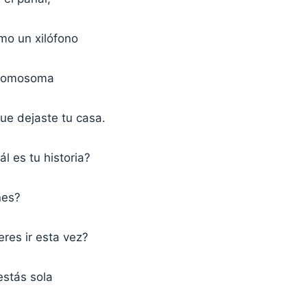
omo un xilófono
cromosoma
ue dejaste tu casa.
l es tu historia?
nes?
res ir esta vez?
estás sola