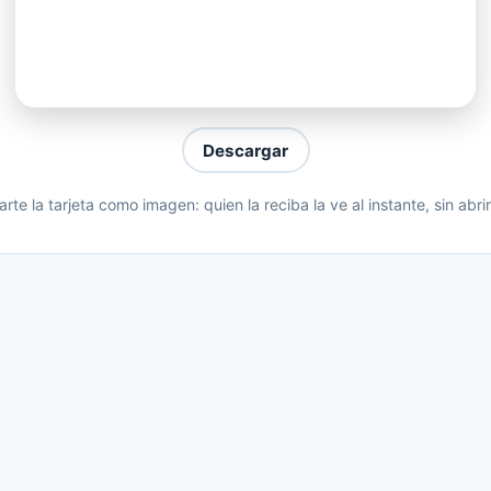
 que no
dí
quí a sufrir (Uh)
 el mundo sin ti (Uh)
Descargar
liz
te la tarjeta como imagen: quien la reciba la ve al instante, sin abri
isteza; necesito volar
uí a sufrir (Bye, bye, tristeza)
el mundo sin ti (Bye, bye, tristeza)
liz
isteza; necesito volar
erme sin mirar espejos
e ti
ás en mí