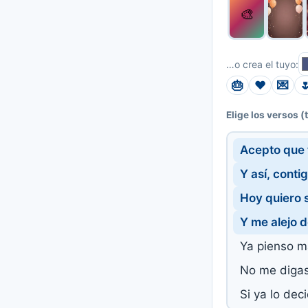
🎨
…o crea el tuyo:
🎂
❤️
💌

(
Elige los versos
Acepto que t
Y así, conti
Hoy quiero s
Y me alejo de
Ya pienso m
No me digas
Si ya lo deci