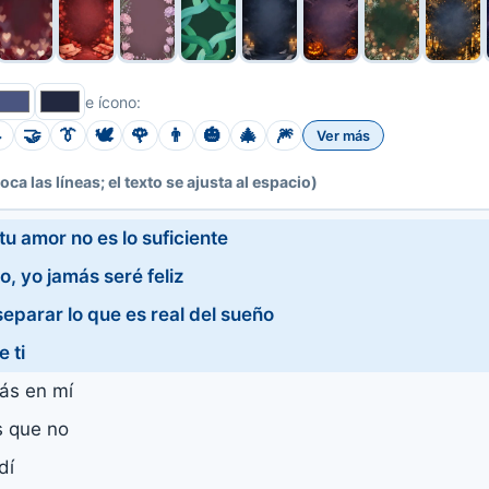
e ícono:

🤝
👔
🕊️
🌹
👨
🎃
🎄
🎆
Ver más
toca las líneas; el texto se ajusta al espacio)
u amor no es lo suficiente
go, yo jamás seré feliz
eparar lo que es real del sueño
 ti
ás en mí
 que no
dí