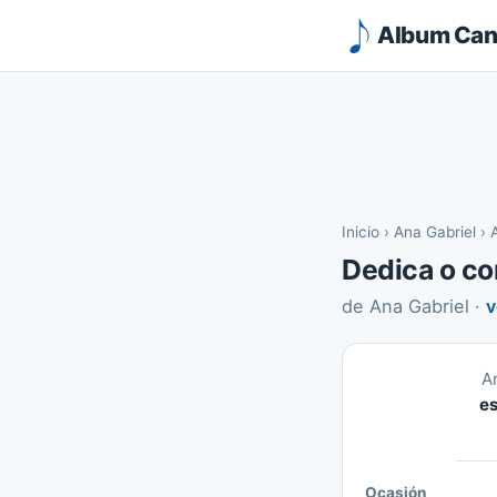
Album Canc
Inicio
›
Ana Gabriel
›
Dedica o co
de Ana Gabriel ·
v
A
es
Ocasión