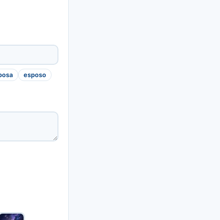
posa
esposo