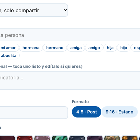
mi amor
hermana
hermano
amiga
amigo
hija
hijo
es
abuelita
nal — toca uno listo y edítalo si quieres)
Formato
4:5 · Post
9:16 · Estado
a