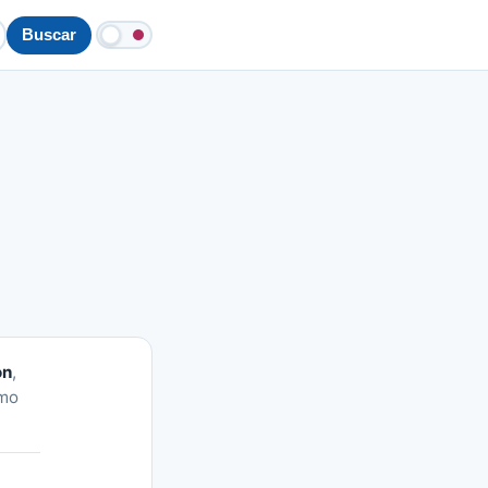
Buscar
ón
,
omo