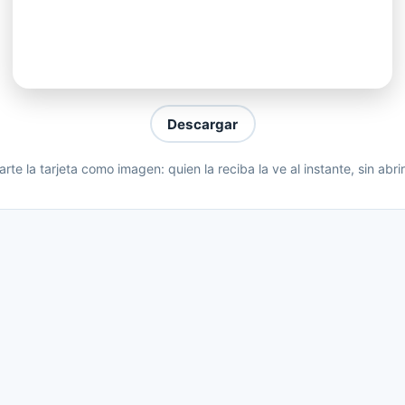
e del abismo, mejor
amos con lo mismo
n el enemigo
e del abismo, mejor
Descargar
amos con lo mismo
te la tarjeta como imagen: quien la reciba la ve al instante, sin abri
n el enemigo
e del abismo, mejor
amos con lo mismo
n el enemigo
e del abismo, mejor