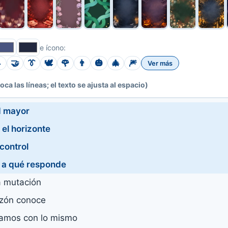
e ícono:

🤝
👔
🕊️
🌹
👨
🎃
🎄
🎆
Ver más
toca las líneas; el texto se ajusta al espacio)
d mayor
el horizonte
control
n a qué responde
a mutación
zón conoce
amos con lo mismo