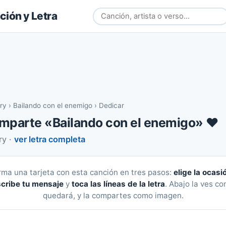
ión y Letra
ry
›
Bailando con el enemigo
›
Dedicar
mparte «Bailando con el enemigo» ❤️
ry ·
ver letra completa
rma una tarjeta con esta canción en tres pasos:
elige la ocasi
cribe tu mensaje
y
toca las líneas de la letra
. Abajo la ves c
quedará, y la compartes como imagen.