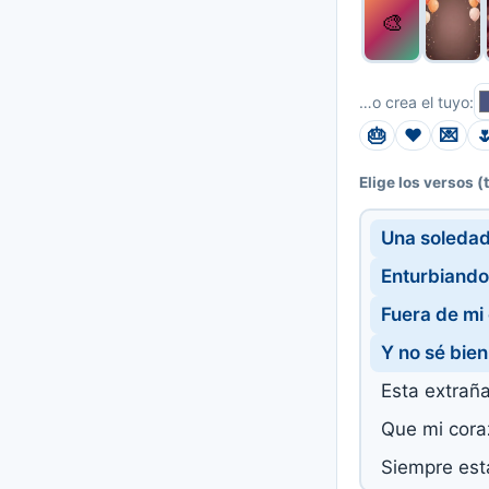
🎨
…o crea el tuyo:
🎂
❤️
💌

(
Elige los versos
Una soleda
Enturbiando 
Fuera de mi 
Y no sé bie
Esta extrañ
Que mi cora
Siempre est