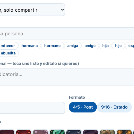
mi amor
hermana
hermano
amiga
amigo
hija
hijo
es
abuelita
nal — toca uno listo y edítalo si quieres)
Formato
4:5 · Post
9:16 · Estado
a