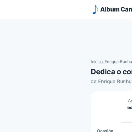
Album Canc
Inicio
›
Enrique Bunbu
Dedica o co
de Enrique Bunbu
A
es
Ocasión