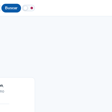
Buscar
ón
,
omo