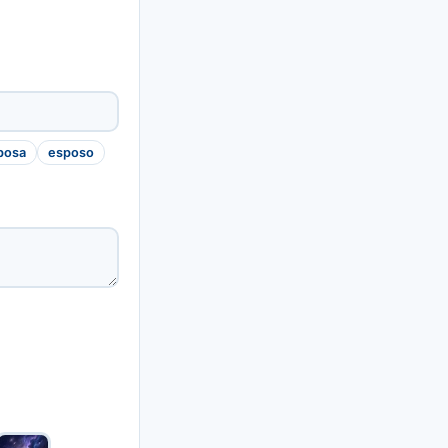
posa
esposo