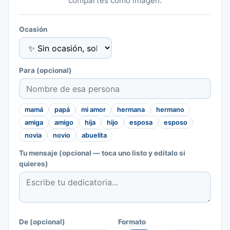
compartes como imagen.
Ocasión
Para
(opcional)
mamá
papá
mi amor
hermana
hermano
amiga
amigo
hija
hijo
esposa
esposo
novia
novio
abuelita
Tu mensaje
(opcional — toca uno listo y edítalo si
quieres)
De
(opcional)
Formato