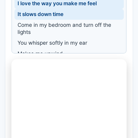
I love the way you make me feel
It slows down time
Come in my bedroom and turn off the
lights
You whisper softly in my ear
Makes me unwind
The way you touch me lets me know
you're mine
I'd rather be with you
'Cause I love the way, you scream my
name
And there's no other man that gives me
what I want
And makes me feel this way