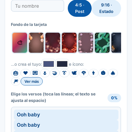
4:5 ·
9:16 ·
Post
Estado
Fondo de la tarjeta
🎨
…o crea el tuyo:
e ícono:
🎂
❤️
💌
🌷
🤝
👔
🕊️
🌹
👨
🎃
🎄
🎆
Ver más
(toca las líneas; el texto se
Elige los versos
0%
ajusta al espacio)
Ooh baby
Ooh baby