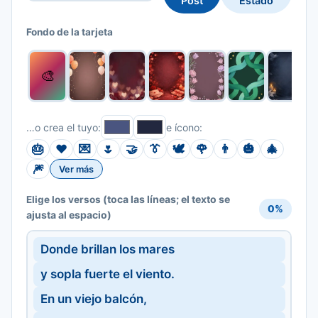
Post
Estado
Fondo de la tarjeta
🎨
…o crea el tuyo:
e ícono:
🎂
❤️
💌
🌷
🤝
👔
🕊️
🌹
👨
🎃
🎄
🎆
Ver más
(toca las líneas; el texto se
Elige los versos
0%
ajusta al espacio)
Donde brillan los mares
y sopla fuerte el viento.
En un viejo balcón,