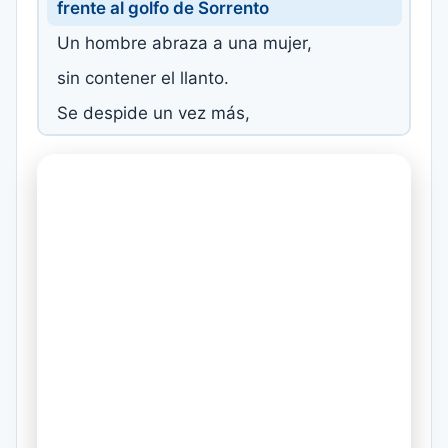
frente al golfo de Sorrento
Un hombre abraza a una mujer,
sin contener el llanto.
Se despide un vez más,
y vuelve a empezar el canto.
Te quiero tanto amor.
Te quiero tanto, tanto y tu lo sabes bien.
Y en la distancia amor,
hoy suenan mas que nunca tus palabras.
Donde hay luz entre las sombras,
como el brillo de una estrella.
Va dejando tras el barco,
una infinita estela.