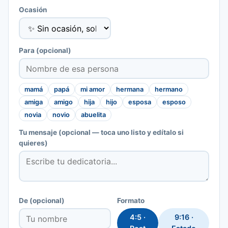
Ocasión
Para
(opcional)
mamá
papá
mi amor
hermana
hermano
amiga
amigo
hija
hijo
esposa
esposo
novia
novio
abuelita
Tu mensaje
(opcional — toca uno listo y edítalo si
quieres)
De
(opcional)
Formato
4:5 ·
9:16 ·