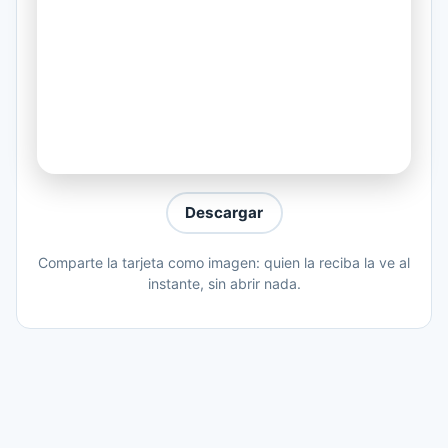
Otra gira, otras ciudades,
otra vez lejos de sus brazos.
Todo gira en torno a él,
y los años van pasando.
Otra carta, una llamada,
los recuerdos ya son cientos.
Descargar
Hay lagrimas en sus ojos,
y su voz es un lamento.
Comparte la tarjeta como imagen: quien la reciba la ve al
instante, sin abrir nada.
Te quiero tanto amor.
Te quiero tanto, tanto y tu lo sabes bien.
Y en la distancia amor,
hoy suenan más que nunca tus palabras.
Pronto llegará a su tierra,