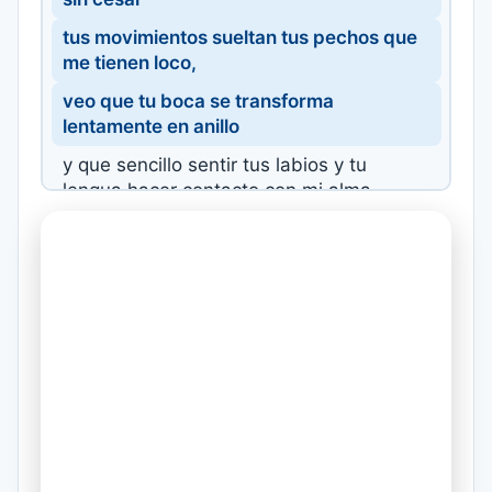
tus movimientos sueltan tus pechos que
me tienen loco,
veo que tu boca se transforma
lentamente en anillo
y que sencillo sentir tus labios y tu
lengua hacer contacto con mi alma
Conozco a una chica eléctrica,
tiene solamente 16 pero se siente como
si tuviera 26 gosoza
cuando con la mirada ella te roza la
mente afloja
se moja te olvidas de cualquier otra cosa
aaa
pero esa rosa no te da perfume,