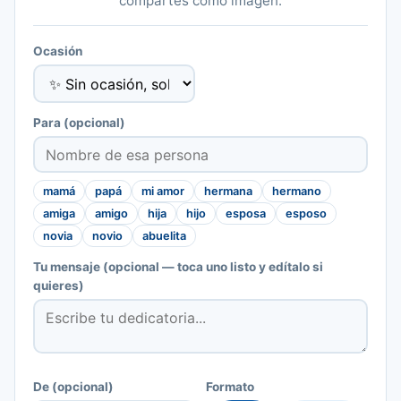
compartes como imagen.
Ocasión
Para
(opcional)
mamá
papá
mi amor
hermana
hermano
amiga
amigo
hija
hijo
esposa
esposo
novia
novio
abuelita
Tu mensaje
(opcional — toca uno listo y edítalo si
quieres)
De
(opcional)
Formato