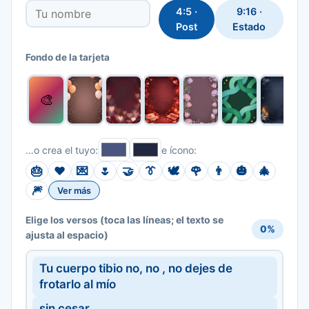
4:5 ·
9:16 ·
Post
Estado
Fondo de la tarjeta
🎨
…o crea el tuyo:
e ícono:
🎂
❤️
💌
🌷
🤝
👔
🕊️
🌹
👨
🎃
🎄
🎆
Ver más
(toca las líneas; el texto se
Elige los versos
0%
ajusta al espacio)
Tu cuerpo tibio no, no , no dejes de
frotarlo al mío
sin cesar