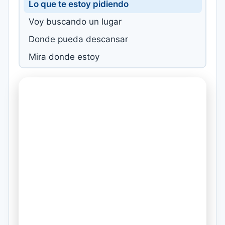
Lo que te estoy pidiendo
Voy buscando un lugar
Donde pueda descansar
Mira donde estoy
Escupes lo que soy
me arrancas las entrañas
Perdonen pero yo,
Si, vendería mi alma
Quiero que seas
mi prostituta natural
Me dejare robar
Llévate mi sangre para brindar
Voy buscando un lugar