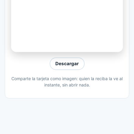
Donde pueda descansar
Mira donde estoy
Quiero que seas
mi prostituta natural
Me dejare robar
Llévate mi sangre para brindar
Descargar
Comparte la tarjeta como imagen: quien la reciba la ve al
instante, sin abrir nada.