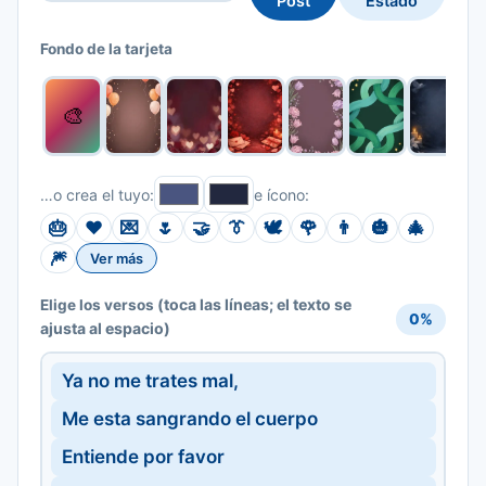
Post
Estado
Fondo de la tarjeta
🎨
…o crea el tuyo:
e ícono:
🎂
❤️
💌
🌷
🤝
👔
🕊️
🌹
👨
🎃
🎄
🎆
Ver más
(toca las líneas; el texto se
Elige los versos
0%
ajusta al espacio)
Ya no me trates mal,
Me esta sangrando el cuerpo
Entiende por favor