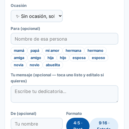
Ocasión
Para
(opcional)
mamá
papá
mi amor
hermana
hermano
amiga
amigo
hija
hijo
esposa
esposo
novia
novio
abuelita
Tu mensaje
(opcional — toca uno listo y edítalo si
quieres)
De
(opcional)
Formato
4:5 ·
9:16 ·