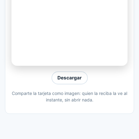
Con el tedio que nos mata y que nos
muere.
Que te quiero como nunca te han querido
Te lo he dicho recreandome en la suerte
Mas allá de la vida con la muerte
Mas allá del amor con el olvido.
Que te quiero, te quiero mujer.
Que te quiero y n o hay nada que hacer
Descargar
Mas que a nadie y mas que a nada.
Comparte la tarjeta como imagen: quien la reciba la ve al
instante, sin abrir nada.