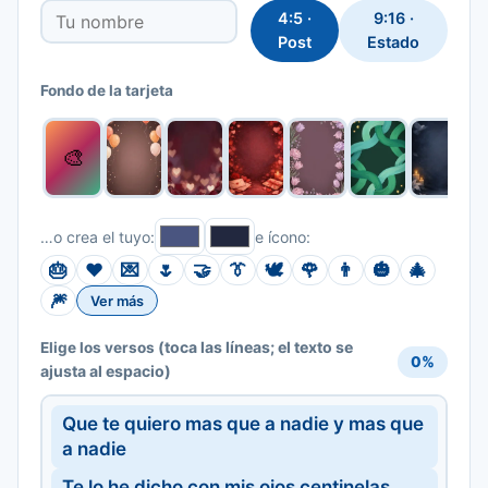
4:5 ·
9:16 ·
Post
Estado
Fondo de la tarjeta
🎨
…o crea el tuyo:
e ícono:
🎂
❤️
💌
🌷
🤝
👔
🕊️
🌹
👨
🎃
🎄
🎆
Ver más
(toca las líneas; el texto se
Elige los versos
0%
ajusta al espacio)
Que te quiero mas que a nadie y mas que
a nadie
Te lo he dicho con mis ojos centinelas