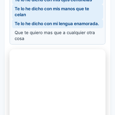
Te lo he dicho con mis manos que te
celan
Te lo he dicho con mi lengua enamorada.
Que te quiero mas que a cualquier otra
cosa
Te lo he dicho con el sol y los cometas
Te lo he dicho con el viento y la veleta
Te lo he dicho con el agua luminosa.
Que te quiero, te quiero, mujer,
Que te quiero y no hay nada que hacer.
Que te quiero sobre todas las mujeres
Te lo he dicho con el pan de cada día
Te lo he dicho con el miedo y la alegría