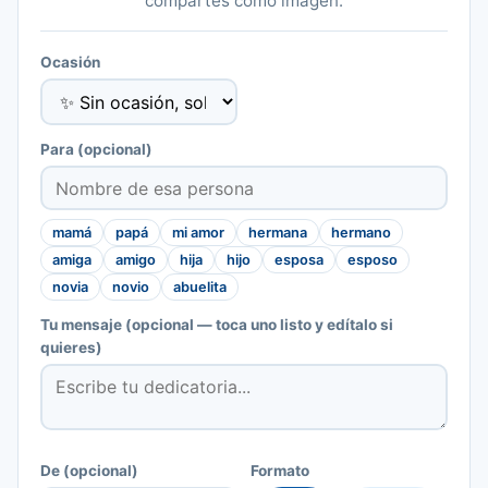
compartes como imagen.
Ocasión
Para
(opcional)
mamá
papá
mi amor
hermana
hermano
amiga
amigo
hija
hijo
esposa
esposo
novia
novio
abuelita
Tu mensaje
(opcional — toca uno listo y edítalo si
quieres)
De
(opcional)
Formato