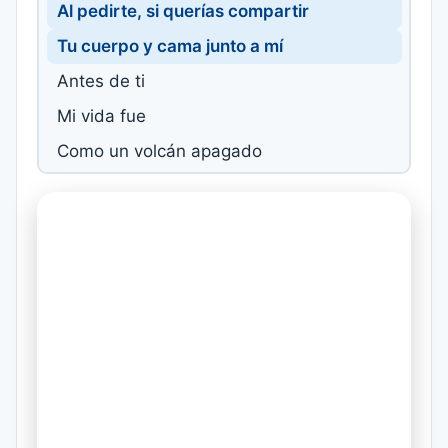
Al pedirte, si querías compartir
Tu cuerpo y cama junto a mí
Antes de ti
Mi vida fue
Como un volcán apagado
Como un gavilán atado
Como un sueño que quiere vivir
Escucha mi razón y ábrete al amor
Enamórate de mí
Y deja que yo sea todo para ti
Enamórate de mí
Quiero ser ladrón de tu corazón
Enamórate de mí