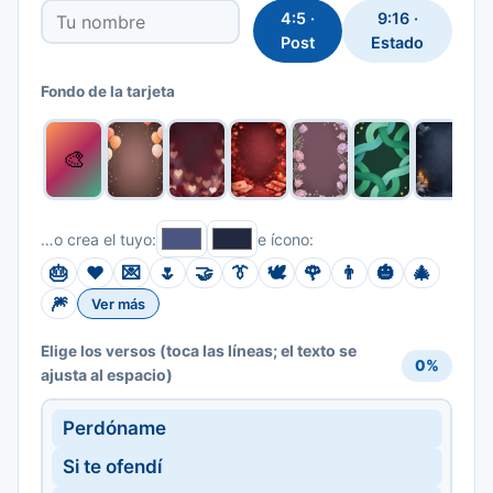
4:5 ·
9:16 ·
Post
Estado
Fondo de la tarjeta
🎨
…o crea el tuyo:
e ícono:
🎂
❤️
💌
🌷
🤝
👔
🕊️
🌹
👨
🎃
🎄
🎆
Ver más
(toca las líneas; el texto se
Elige los versos
0%
ajusta al espacio)
Perdóname
Si te ofendí