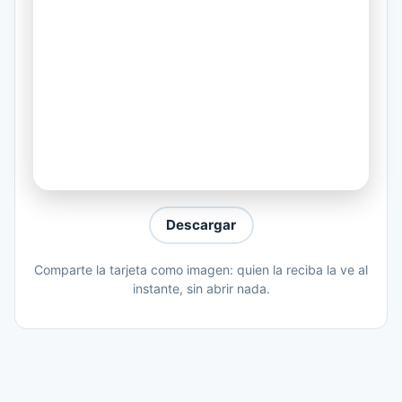
Estoy enamorado como un loco de ti
Enamórate de mí
Después de ti
No miraré hacia atrás
No habrá un lugar jamás para nadie más
Pero por favor, enamórate de mí
Escucha mi razón y ábrete al amor
Descargar
Enamórate de mí
Y deja que yo sea todo para ti
Comparte la tarjeta como imagen: quien la reciba la ve al
instante, sin abrir nada.
Enamórate de mí
Quiero ser ladrón de tu corazón
Enamórate de mí
Estoy enamorado como un loco de ti