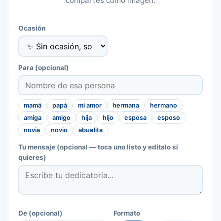
compartes como imagen.
Ocasión
Para
(opcional)
mamá
papá
mi amor
hermana
hermano
amiga
amigo
hija
hijo
esposa
esposo
novia
novio
abuelita
Tu mensaje
(opcional — toca uno listo y edítalo si
quieres)
De
(opcional)
Formato