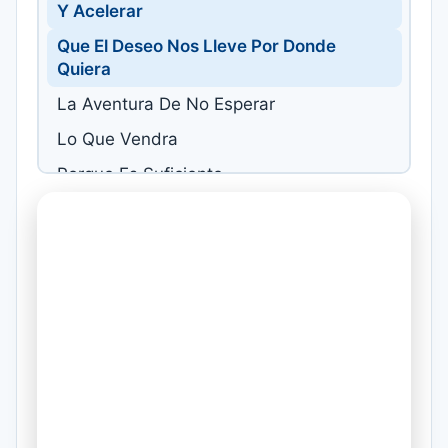
Y Acelerar
Que El Deseo Nos Lleve Por Donde
Quiera
La Aventura De No Esperar
Lo Que Vendra
Porque Es Suficiente
Con Que Estes A Mi Lado En El Viaje
Para Continuar
Porque Es Suficiente
Con Sentir El Calor De Tu Cuerpo A Mi
Lado
Al Andar
Quiero Escaparme Contigo
Quiero Sentir Libertad