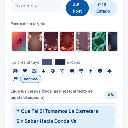
4:5 ·
9:16 ·
Post
Estado
Fondo de la tarjeta
🎨
…o crea el tuyo:
e ícono:
🎂
❤️
💌
🌷
🤝
👔
🕊️
🌹
👨
🎃
🎄
🎆
Ver más
(toca las líneas; el texto se
Elige los versos
0%
ajusta al espacio)
Y Que Tal Si Tomamos La Carretera
Sin Saber Hacia Donde Va