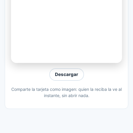
Quiero Llevarte A Lo Desconocido
Quiero Calmar Mi Ansiedad
Correr Por La Carretera
Y No Mirar Hacia Atras
Y Que Tal Si Tomamos La Carretera
Con Destino A Ningun Lugar
Y Acelerar
Descargar
Comparte la tarjeta como imagen: quien la reciba la ve al
instante, sin abrir nada.