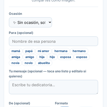
compartes como imagen.
Ocasión
Para
(opcional)
mamá
papá
mi amor
hermana
hermano
amiga
amigo
hija
hijo
esposa
esposo
novia
novio
abuelita
Tu mensaje
(opcional — toca uno listo y edítalo si
quieres)
De
(opcional)
Formato