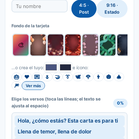
4:5 ·
9:16 ·
Post
Estado
Fondo de la tarjeta
🎨
…o crea el tuyo:
e ícono:
🎂
❤️
💌
🌷
🤝
👔
🕊️
🌹
👨
🎃
🎄
🎆
Ver más
(toca las líneas; el texto se
Elige los versos
0%
ajusta al espacio)
Hola, ¿cómo estás? Esta carta es para ti
Llena de temor, llena de dolor