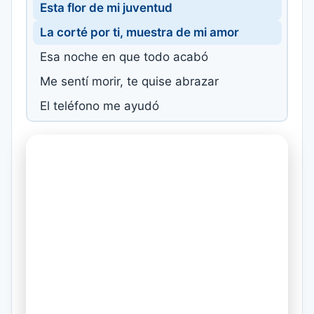
Esta flor de mi juventud
La corté por ti, muestra de mi amor
Esa noche en que todo acabó
Me sentí morir, te quise abrazar
El teléfono me ayudó
A fingir valor, a poder mentir
Fuimos uno al navegar
Por las trampas del amor
Fuimos brisa y fuimos mar
En un mundo de cristal
Lágrimas que expresan mi debilidad
Al fingir hablar con seguridad
Dos colosos al amar, dos jinetes al volar