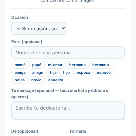
compartes como imagen.
Ocasión
Para
(opcional)
mamá
papá
mi amor
hermana
hermano
amiga
amigo
hija
hijo
esposa
esposo
novia
novio
abuelita
Tu mensaje
(opcional — toca uno listo y edítalo si
quieres)
De
(opcional)
Formato