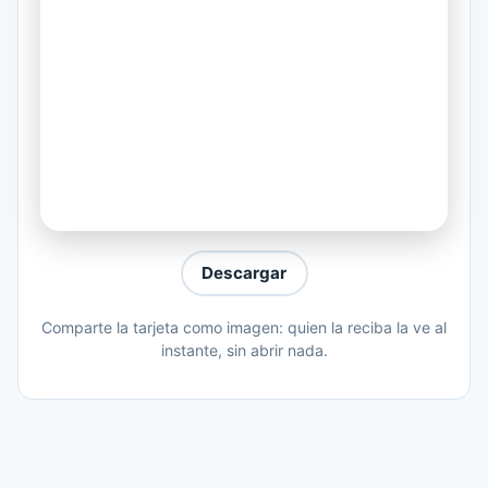
Un amor al cual cuidar, inocencia,
honestidad
Un corazón para soñar
Gracias por tus besos, por tu corazón
Por abrazarte a mí para así dormir
Gracias por tu lucha, por creer en mí
Por tu felicidad, y por volver a amar
Fuimos alma y fuimos paz
Descargar
Nuestro lema... libertad
Comparte la tarjeta como imagen: quien la reciba la ve al
Al cerrar tus ojos yo estaré ahí
instante, sin abrir nada.
Vivirás en mí, amaré por ti
Esta flor de mi juventud volverá a
crecer...