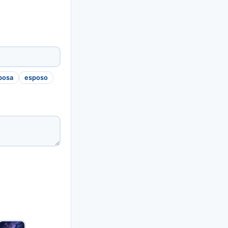
posa
esposo