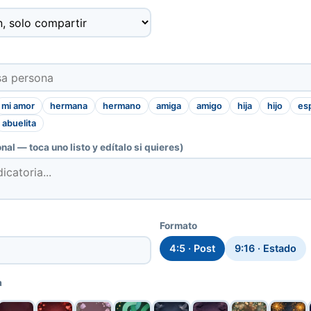
mi amor
hermana
hermano
amiga
amigo
hija
hijo
es
abuelita
nal — toca uno listo y edítalo si quieres)
Formato
4:5 · Post
9:16 · Estado
a