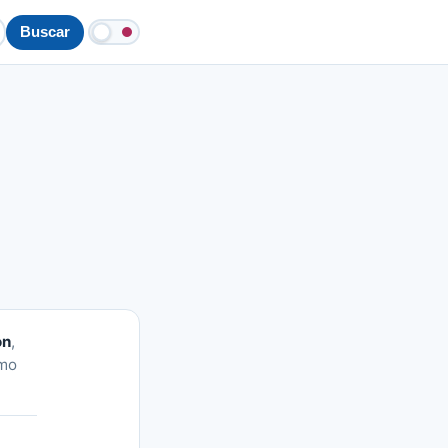
Buscar
ón
,
omo