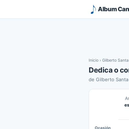
Album Canc
Inicio
›
Gilberto Sant
Dedica o co
de Gilberto Santa
A
es
Ocasión