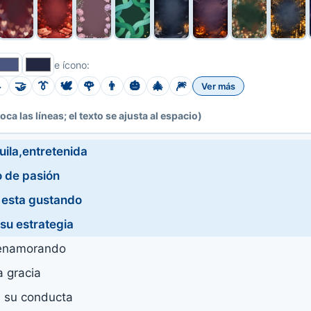
e ícono:

🤝
👔
🕊️
🌹
👨
🎃
🎄
🎆
Ver más
toca las líneas; el texto se ajusta al espacio)
uila,entretenida
o de pasión
 esta gustando
su estrategia
enamorando
 gracia
a su conducta