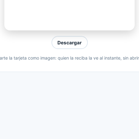
o bajando
o bajando
co ironico
Descargar
 que he perdido la razón
te la tarjeta como imagen: quien la reciba la ve al instante, sin abri
scontrolado
e un beso
 han faltado<
 sube
ne que caer....