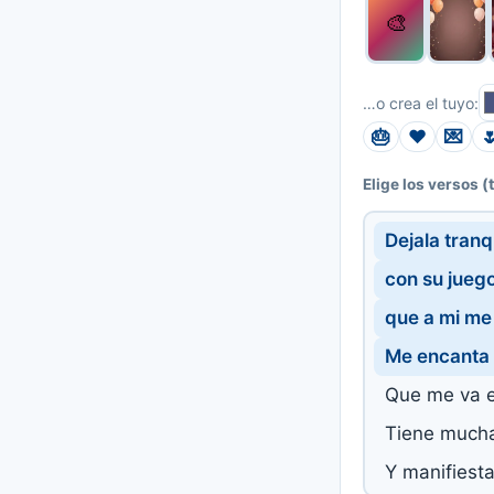
🎨
…o crea el tuyo:
🎂
❤️
💌

(
Elige los versos
Dejala tranq
con su jueg
que a mi me
Me encanta 
Que me va 
Tiene mucha
Y manifiest