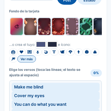
Post
Estado
Fondo de la tarjeta
🎨
…o crea el tuyo:
e ícono:
🎂
❤️
💌
🌷
🤝
👔
🕊️
🌹
👨
🎃
🎄
🎆
Ver más
(toca las líneas; el texto se
Elige los versos
0%
ajusta al espacio)
Make me blind
Cover my eyes
You can do what you want