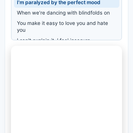
I'm paralyzed by the perfect mood
When we're dancing with blindfolds on
You make it easy to love you and hate
you
I can't explain it, I feel insecure
Say it simple: "You die just to live again."
You say we're waiting for the waltz
Another you and me
Another revolutionary heavenly romance
Waiting for the last waltz
And so it seems
We won't find the solution
Confusion leads the dance