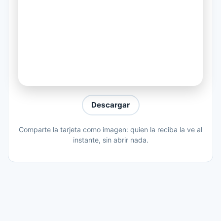
We're waiting for the last waltz
Praise the wine
So divine
And it stings like a rose
Allow the night to flow inside
Open the window and let the wind blow
Highlight of the night is the unhappy
Descargar
ending
Comparte la tarjeta como imagen: quien la reciba la ve al
You keep refusing to answer my calls
instante, sin abrir nada.
Drop the bending and stop the
pretending
You say get ready for the last waltz
Another you and me
Another revolutionary heavenly romance