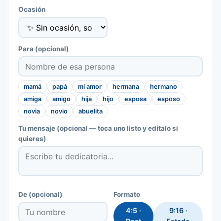
Ocasión
Para
(opcional)
mamá
papá
mi amor
hermana
hermano
amiga
amigo
hija
hijo
esposa
esposo
novia
novio
abuelita
Tu mensaje
(opcional — toca uno listo y edítalo si
quieres)
De
(opcional)
Formato
4:5 ·
9:16 ·