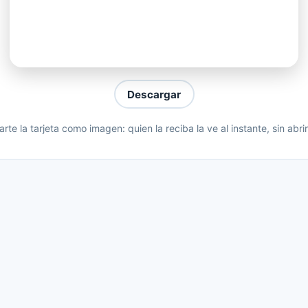
ay nada más brillante que tu luz
 lado jamas conocí el dolor
tus brazos aprendí lo que era amor
 besos sin tu amor no sé vivir
Descargar
es lo importante para mi........
te la tarjeta como imagen: quien la reciba la ve al instante, sin abri