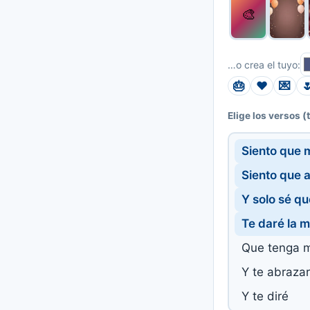
🎨
…o crea el tuyo:
🎂
❤️
💌

(
Elige los versos
Siento que m
Siento que a
Y solo sé qu
Te daré la m
Que tenga m
Y te abrazar
Y te diré