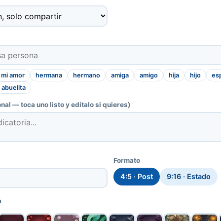
mi amor
hermana
hermano
amiga
amigo
hija
hijo
es
abuelita
nal — toca uno listo y edítalo si quieres)
Formato
4:5 · Post
9:16 · Estado
a