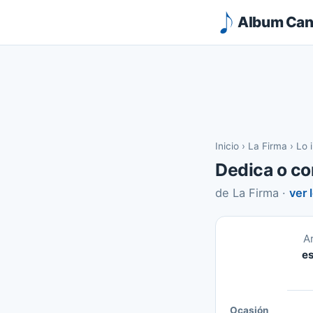
Album Canc
Inicio
›
La Firma
›
Lo 
Dedica o co
de La Firma ·
ver 
A
es
Ocasión