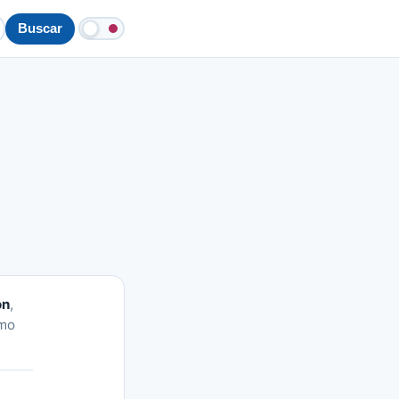
Buscar
ón
,
omo