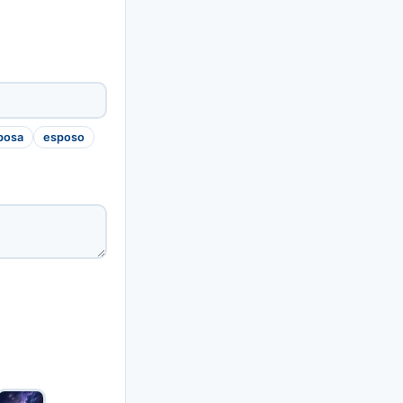
posa
esposo