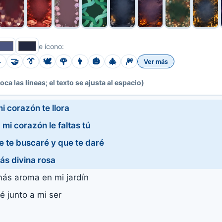
e ícono:

🤝
👔
🕊️
🌹
👨
🎃
🎄
🎆
Ver más
toca las líneas; el texto se ajusta al espacio)
i corazón te llora
 mi corazón le faltas tú
e te buscaré y que te daré
ás divina rosa
ás aroma en mi jardín
é junto a mi ser