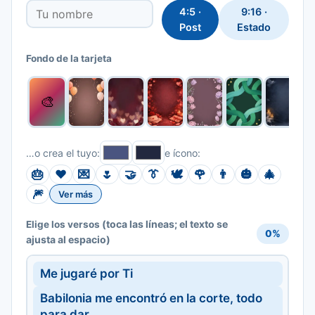
4:5 ·
9:16 ·
Post
Estado
Fondo de la tarjeta
🎨
…o crea el tuyo:
e ícono:
🎂
❤️
💌
🌷
🤝
👔
🕊️
🌹
👨
🎃
🎄
🎆
Ver más
(toca las líneas; el texto se
Elige los versos
0%
ajusta al espacio)
Me jugaré por Ti
Babilonia me encontró en la corte, todo
para dar