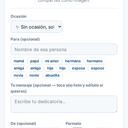
compartes como imagen.
Ocasión
Para
(opcional)
mamá
papá
mi amor
hermana
hermano
amiga
amigo
hija
hijo
esposa
esposo
novia
novio
abuelita
Tu mensaje
(opcional — toca uno listo y edítalo si
quieres)
De
(opcional)
Formato