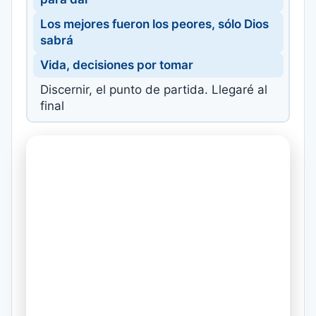
Los mejores fueron los peores, sólo Dios
sabrá
Vida, decisiones por tomar
Discernir, el punto de partida. Llegaré al
final
Me jugaré por Ti, me jugaré todo
Hoy Te diré que sí, me jugaré
Mis "amigos" quieren que me quede, yo
no quiero
Que es distinto, que sólo lo pruebe, yo no
pruebo
Dulce es el comienzo, pero amargo es el
final
Sabe donde empieza, nunca donde