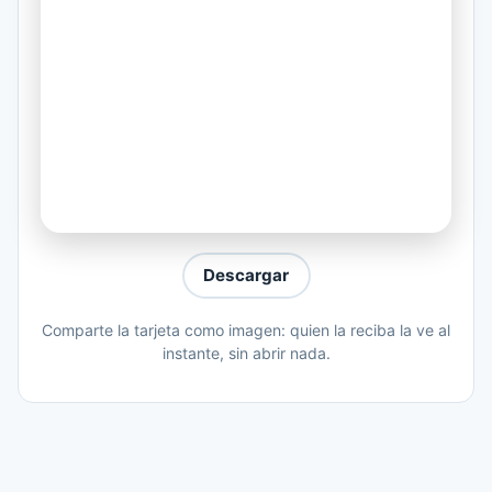
terminar
Todo vale, ya no hay diferencia entre el
bien y el mal
Me jugaré por Ti, me jugaré todo
Hoy Te diré que sí, me jugaré todo
Me jugaré por Ti, me jugaré todo
Te grabaré muy dentro aquí, me jugaré.
Descargar
Comparte la tarjeta como imagen: quien la reciba la ve al
instante, sin abrir nada.