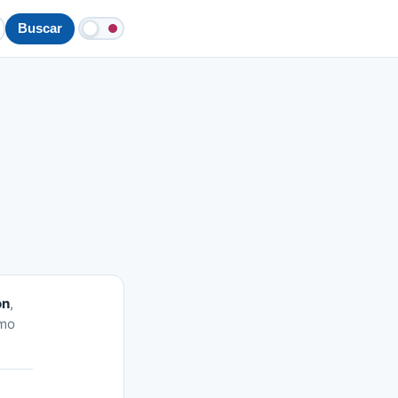
Buscar
ón
,
omo