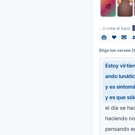
🎨
…o crea el tuyo:
🎂
❤️
💌

(
Elige los versos
Estoy virtien
ando lunáti
y es sintomá
y es que sól
el día se ha
haciendo no
pensando en