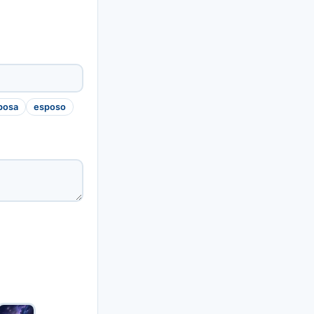
posa
esposo