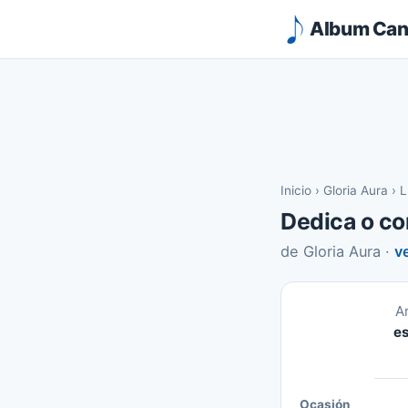
Album Canc
Inicio
›
Gloria Aura
›
L
Dedica o co
de Gloria Aura ·
v
A
es
Ocasión