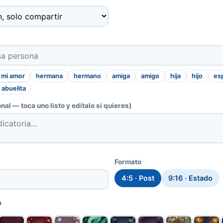
mi amor
hermana
hermano
amiga
amigo
hija
hijo
es
abuelita
nal — toca uno listo y edítalo si quieres)
Formato
4:5 · Post
9:16 · Estado
a