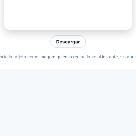
ca desde ayer,
os hasta en el parquet,
o pienso en él
ce eterno,
Descargar
sé que...
te la tarjeta como imagen: quien la reciba la ve al instante, sin abri
a tí,
i forma de amar,
o evitar.
mor...