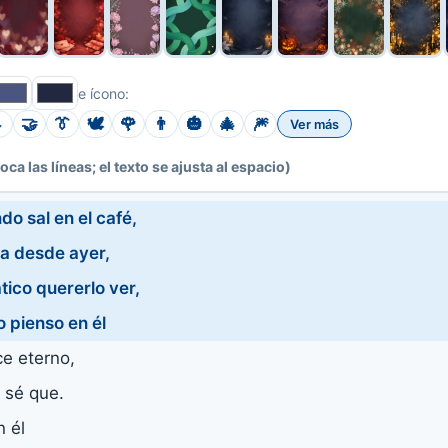
e ícono:

🤝
👔
🕊️
🌹
👨
🎃
🎄
🎆
Ver más
toca las líneas; el texto se ajusta al espacio)
do sal en el café,
ca desde ayer,
tico quererlo ver,
o pienso en él
ce eterno,
 sé que.
 él