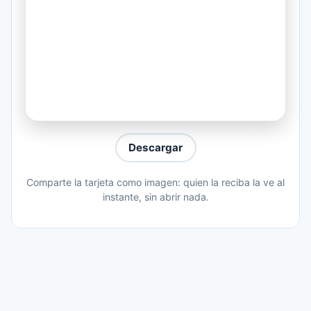
Qué triste, todos dicen que soy
Que siempre estoy hablando de ti
No saben que pensando en tu amor
En tu amor
He podido ayudarme a vivir
He podido ayudarme a vivir
Descargar
Ah-ah, ah-ah
Ah-ah, ah-ah
Comparte la tarjeta como imagen: quien la reciba la ve al
instante, sin abrir nada.
Hoy quiero saborear mi dolor
No pido compasión ni piedad
La historia de este amor se escribió
Para la eternidad
Qué triste, todos dicen que soy