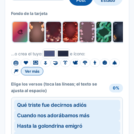
Post
Estado
Fondo de la tarjeta
🎨
…o crea el tuyo:
e ícono:
🎂
❤️
💌
🌷
🤝
👔
🕊️
🌹
👨
🎃
🎄
🎆
Ver más
(toca las líneas; el texto se
Elige los versos
0%
ajusta al espacio)
Qué triste fue decirnos adiós
Cuando nos adorábamos más
Hasta la golondrina emigró