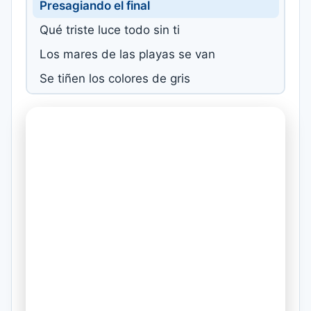
Presagiando el final
Qué triste luce todo sin ti
Los mares de las playas se van
Se tiñen los colores de gris
Hoy todo es soledad
No sé si vuelva a verte después
No sé qué de mi vida será
Sin el lucero azul de tu ser
Que no me alumbra ya
Hoy quiero saborear mi dolor
No pido compasión ni piedad
La historia de este amor se escribió
Para la eternidad