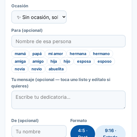
Ocasión
Para
(opcional)
mamá
papá
mi amor
hermana
hermano
amiga
amigo
hija
hijo
esposa
esposo
novia
novio
abuelita
Tu mensaje
(opcional — toca uno listo y edítalo si
quieres)
De
(opcional)
Formato
4:5 ·
9:16 ·