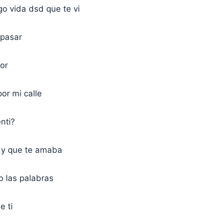
o vida dsd que te vi
 pasar
or
por mi calle
nti?
 y que te amaba
o las palabras
e ti