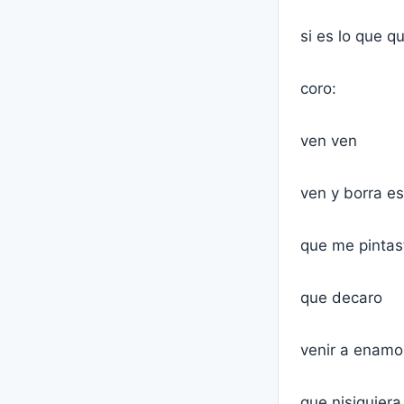
si es lo que q
coro:
ven ven
ven y borra es
que me pintast
que decaro
venir a enamo
que nisiquiera