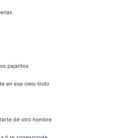
uerias
os pajaritos
e en ese cielo lindo
rarte de otro hombre
 a ti te corresponde