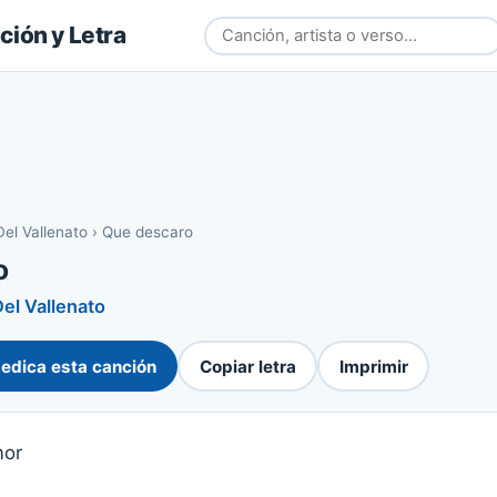
ión y Letra
el Vallenato
›
Que descaro
o
el Vallenato
edica esta canción
Copiar letra
Imprimir
mor