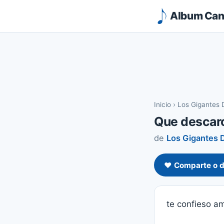
Album Canc
Inicio
›
Los Gigantes D
Que descar
de
Los Gigantes D
❤️ Comparte o d
te confieso a