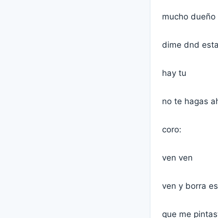
mucho dueño 
dime dnd esta
hay tu
no te hagas a
coro:
ven ven
ven y borra es
que me pintast