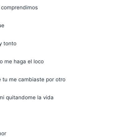
s comprendimos
ue
y tonto
o me haga el loco
 tu me cambiaste por otro
 mi quitandome la vida
mor