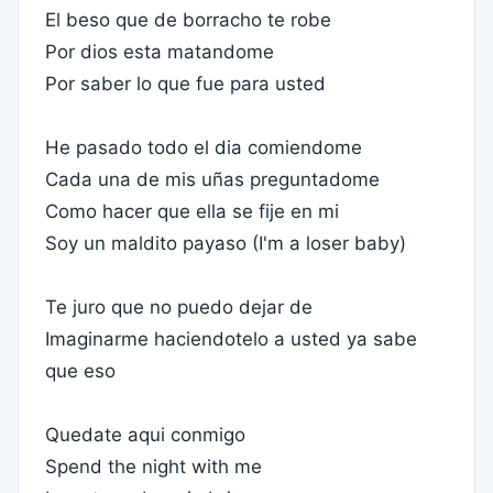
El beso que de borracho te robe
Por dios esta matandome
Por saber lo que fue para usted
He pasado todo el dia comiendome
Cada una de mis uñas preguntadome
Como hacer que ella se fije en mi
Soy un maldito payaso (I'm a loser baby)
Te juro que no puedo dejar de
Imaginarme haciendotelo a usted ya sabe
que eso
Quedate aqui conmigo
Spend the night with me