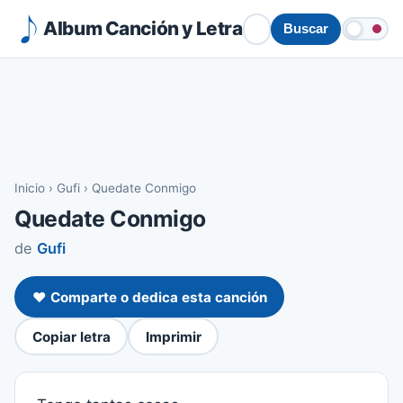
Album Canción y Letra
Buscar
Inicio
›
Gufi
›
Quedate Conmigo
Quedate Conmigo
de
Gufi
❤️ Comparte o dedica esta canción
Copiar letra
Imprimir