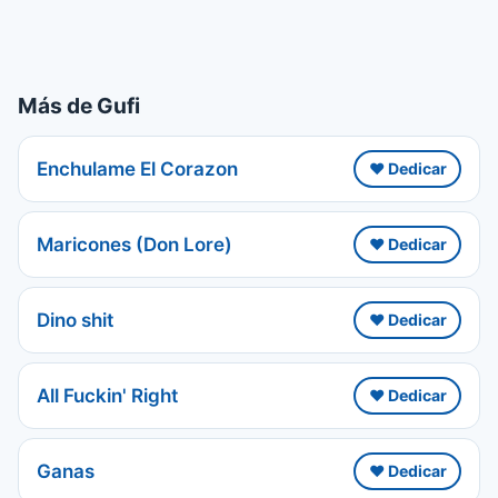
Más de Gufi
Enchulame El Corazon
❤️ Dedicar
Maricones (Don Lore)
❤️ Dedicar
Dino shit
❤️ Dedicar
All Fuckin' Right
❤️ Dedicar
Ganas
❤️ Dedicar