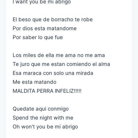
I want you be mi abrigo
El beso que de borracho te robe
Por dios esta matandome
Por saber lo que fue
Los miles de ella me ama no me ama
Te juro que me estan comiendo el alma
Esa maraca con solo una mirada
Me esta matando
MALDITA PERRA INFELIZ!!!!!
Quedate aqui conmigo
Spend the night with me
Oh won't you be mi abrigo