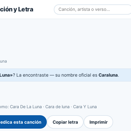
ión y Letra
luna
 Luna»
? La encontraste — su nombre oficial es
Caraluna
.
mo: Cara De La Luna · Cara de luna · Cara Y Luna
edica esta canción
Copiar letra
Imprimir