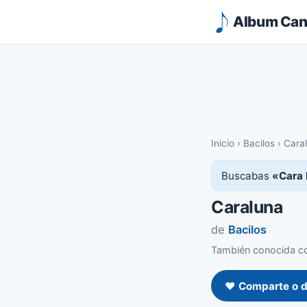
Album Canc
Inicio
›
Bacilos
›
Cara
Buscabas
«Cara
Caraluna
de
Bacilos
También conocida co
❤️ Comparte o d