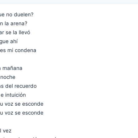
ue no duelen?
n la arena?
r se la llevó
igue ahí
 es mi condena
la mañana
a noche
as del recuerdo
e intuición
tu voz se esconde
tu voz se esconde
l vez