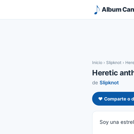
Album Canc
Inicio
›
Slipknot
›
Here
Heretic ant
de
Slipknot
❤️ Comparte o d
Soy una estre