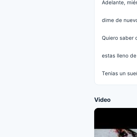
Adelante, mi
dime de nuevo
Quiero saber 
estas lleno de
Tenias un sueñ
Video