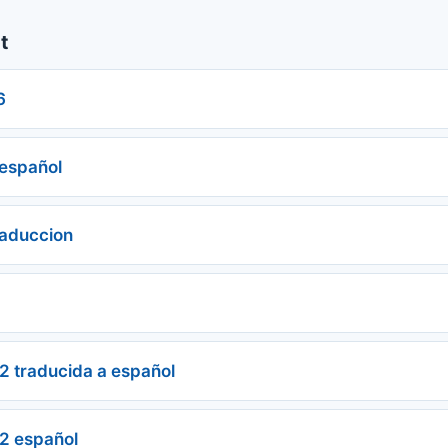
t
6
 español
raduccion
 2 traducida a español
 2 español