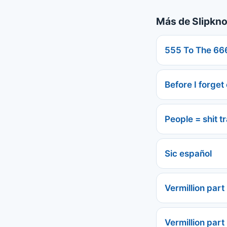
Más de Slipkno
555 To The 66
Before I forget
People = shit t
Sic español
Vermillion part
Vermillion part