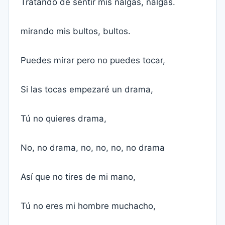
Tratando de sentir mis nalgas, nalgas.
mirando mis bultos, bultos.
Puedes mirar pero no puedes tocar,
Si las tocas empezaré un drama,
Tú no quieres drama,
No, no drama, no, no, no, no drama
Así que no tires de mi mano,
Tú no eres mi hombre muchacho,