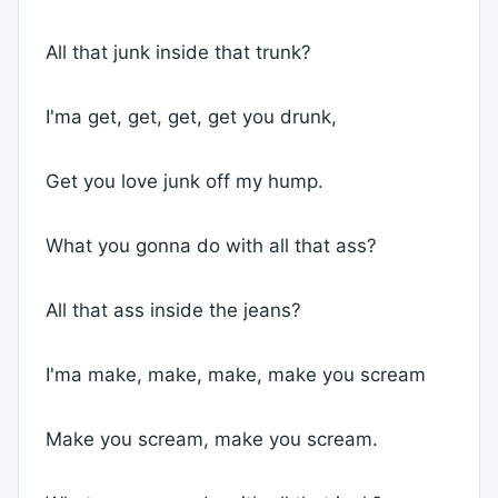
All that junk inside that trunk?
I'ma get, get, get, get you drunk,
Get you love junk off my hump.
What you gonna do with all that ass?
All that ass inside the jeans?
I'ma make, make, make, make you scream
Make you scream, make you scream.