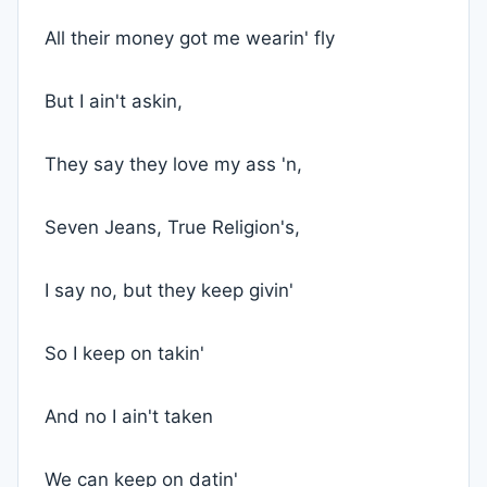
All their money got me wearin' fly
But I ain't askin,
They say they love my ass 'n,
Seven Jeans, True Religion's,
I say no, but they keep givin'
So I keep on takin'
And no I ain't taken
We can keep on datin'