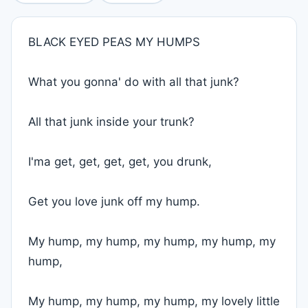
BLACK EYED PEAS MY HUMPS
What you gonna' do with all that junk?
All that junk inside your trunk?
I'ma get, get, get, get, you drunk,
Get you love junk off my hump.
My hump, my hump, my hump, my hump, my
hump,
My hump, my hump, my hump, my lovely little