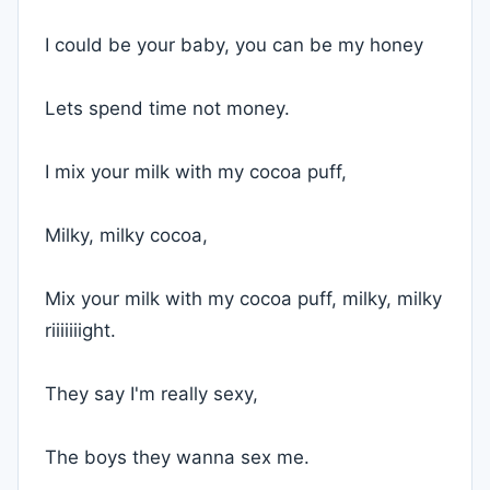
I could be your baby, you can be my honey
Lets spend time not money.
I mix your milk with my cocoa puff,
Milky, milky cocoa,
Mix your milk with my cocoa puff, milky, milky
riiiiiiight.
They say I'm really sexy,
The boys they wanna sex me.