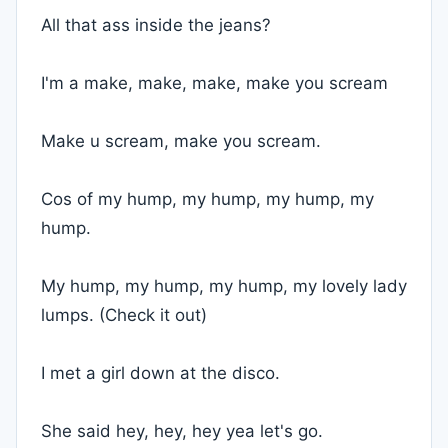
All that ass inside the jeans?
I'm a make, make, make, make you scream
Make u scream, make you scream.
Cos of my hump, my hump, my hump, my
hump.
My hump, my hump, my hump, my lovely lady
lumps. (Check it out)
I met a girl down at the disco.
She said hey, hey, hey yea let's go.