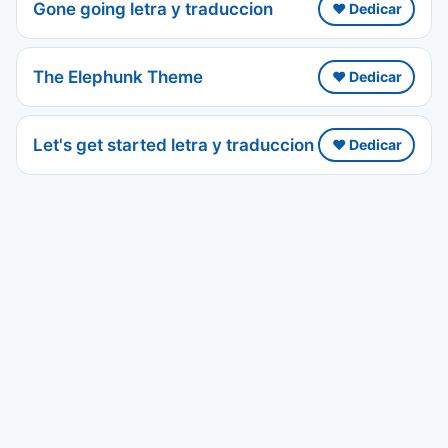
Gone going letra y traduccion
❤️ Dedicar
The Elephunk Theme
❤️ Dedicar
Let's get started letra y traduccion
❤️ Dedicar