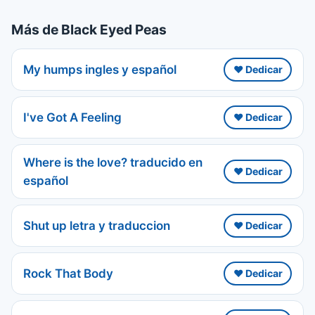
Más de Black Eyed Peas
My humps ingles y español
❤️ Dedicar
I've Got A Feeling
❤️ Dedicar
Where is the love? traducido en
❤️ Dedicar
español
Shut up letra y traduccion
❤️ Dedicar
Rock That Body
❤️ Dedicar