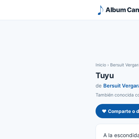
Album Canc
Inicio
›
Bersuit Verga
Tuyu
de
Bersuit Vergar
También conocida c
❤️ Comparte o d
A la escondid