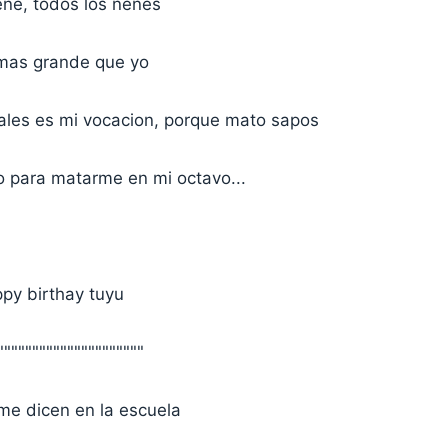
ene, todos los nenes
o mas grande que yo
rales es mi vocacion, porque mato sapos
o para matarme en mi octavo...
py birthay tuyu
"""""""""""""""""""""
 me dicen en la escuela