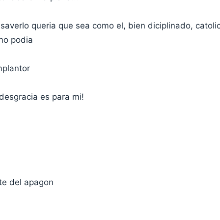
 saverlo queria que sea como el, bien diciplinado, catol
no podia
mplantor
a desgracia es para mi!
nte del apagon