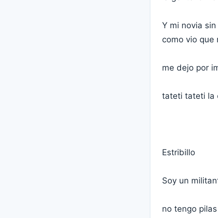
Y mi novia sin
como vio que 
me dejo por i
tateti tateti l
Estribillo
Soy un milita
no tengo pilas