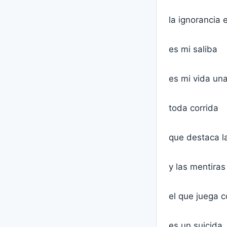
la ignorancia 
es mi saliba
es mi vida un
toda corrida
que destaca l
y las mentiras
el que juega c
es un suicida