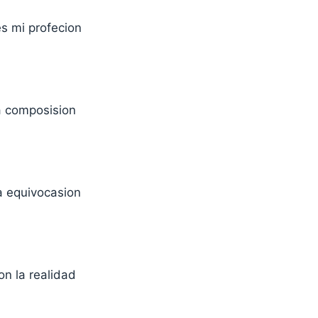
es mi profecion
a composision
a equivocasion
on la realidad