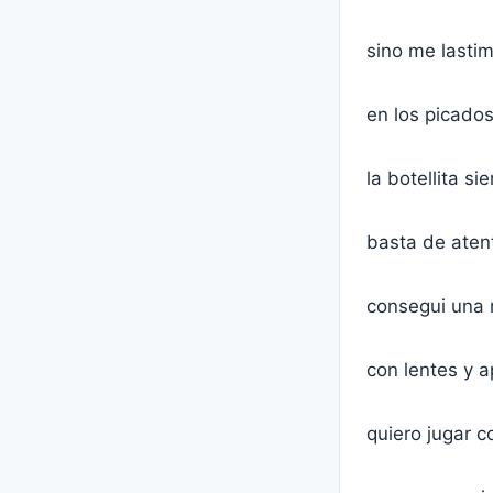
sino me lasti
en los picado
la botellita s
basta de aten
consegui una 
con lentes y 
quiero jugar c