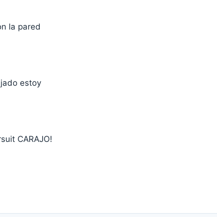
on la pared
ejado estoy
rsuit CARAJO!