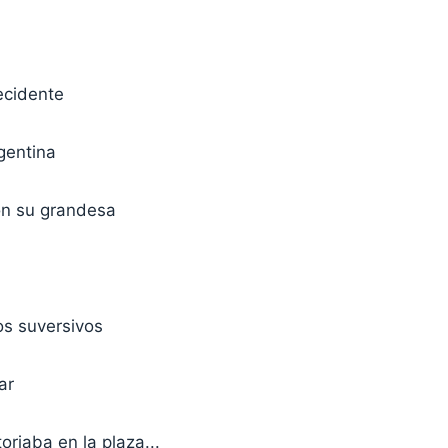
ecidente
gentina
on su grandesa
os suversivos
ar
toriaba en la plaza...