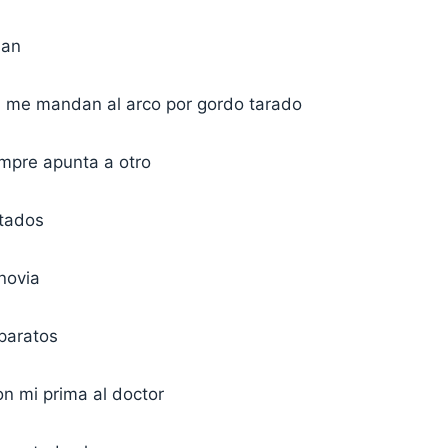
man
s me mandan al arco por gordo tarado
iempre apunta a otro
tados
novia
aparatos
on mi prima al doctor