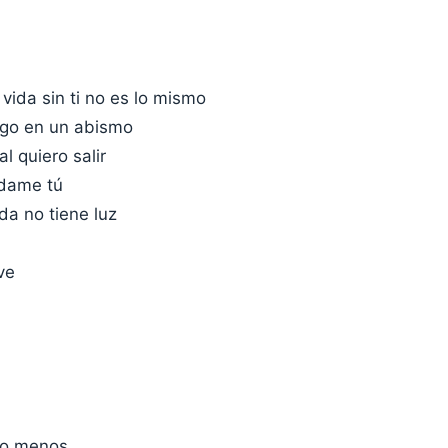
 vida sin ti no es lo mismo
igo en un abismo
l quiero salir
údame tú
ida no tiene luz
ve
 lo menos