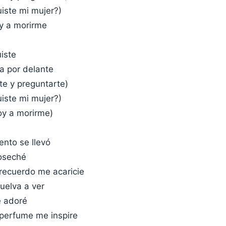
uiste mi mujer?)
y a morirme
iste
a por delante
te y preguntarte)
uiste mi mujer?)
oy a morirme)
ento se llevó
oseché
 recuerdo me acaricie
uelva a ver
e adoré
 perfume me inspire