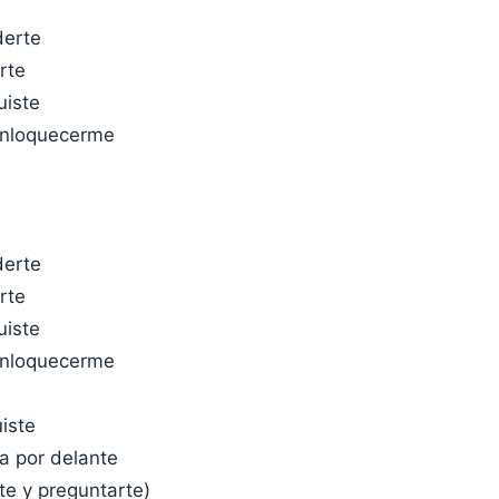
derte
rte
uiste
enloquecerme
derte
rte
uiste
enloquecerme
iste
a por delante
te y preguntarte)