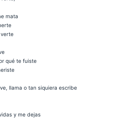
me mata
nerte
 verte
ve
r qué te fuiste
eriste
lve, llama o tan siquiera escribe
vidas y me dejas