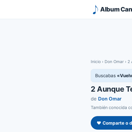
Album Canc
Inicio
›
Don Omar
›
2 
Buscabas
«Vuelv
2 Aunque Te
de
Don Omar
También conocida co
❤️ Comparte o d