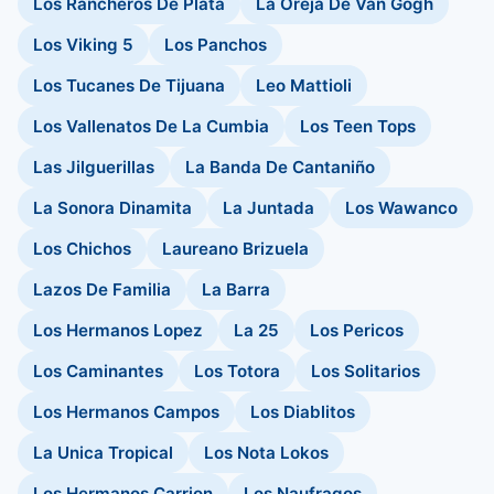
Los Rancheros De Plata
La Oreja De Van Gogh
Los Viking 5
Los Panchos
Los Tucanes De Tijuana
Leo Mattioli
Los Vallenatos De La Cumbia
Los Teen Tops
Las Jilguerillas
La Banda De Cantaniño
La Sonora Dinamita
La Juntada
Los Wawanco
Los Chichos
Laureano Brizuela
Lazos De Familia
La Barra
Los Hermanos Lopez
La 25
Los Pericos
Los Caminantes
Los Totora
Los Solitarios
Los Hermanos Campos
Los Diablitos
La Unica Tropical
Los Nota Lokos
Los Hermanos Carrion
Los Naufragos