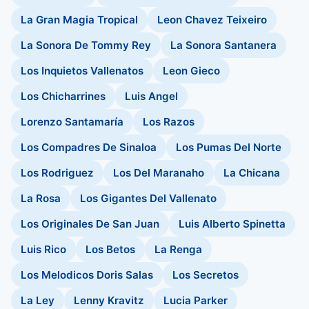
La Gran Magia Tropical
Leon Chavez Teixeiro
La Sonora De Tommy Rey
La Sonora Santanera
Los Inquietos Vallenatos
Leon Gieco
Los Chicharrines
Luis Angel
Lorenzo Santamaría
Los Razos
Los Compadres De Sinaloa
Los Pumas Del Norte
Los Rodriguez
Los Del Maranaho
La Chicana
La Rosa
Los Gigantes Del Vallenato
Los Originales De San Juan
Luis Alberto Spinetta
Luis Rico
Los Betos
La Renga
Los Melodicos Doris Salas
Los Secretos
La Ley
Lenny Kravitz
Lucia Parker