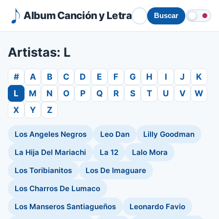
Album Canción y Letra
Buscar
Artistas: L
#
A
B
C
D
E
F
G
H
I
J
K
L
M
N
O
P
Q
R
S
T
U
V
W
X
Y
Z
Los Angeles Negros
Leo Dan
Lilly Goodman
La Hija Del Mariachi
La 12
Lalo Mora
Los Toribianitos
Los De Imaguare
Los Charros De Lumaco
Los Manseros Santiagueños
Leonardo Favio