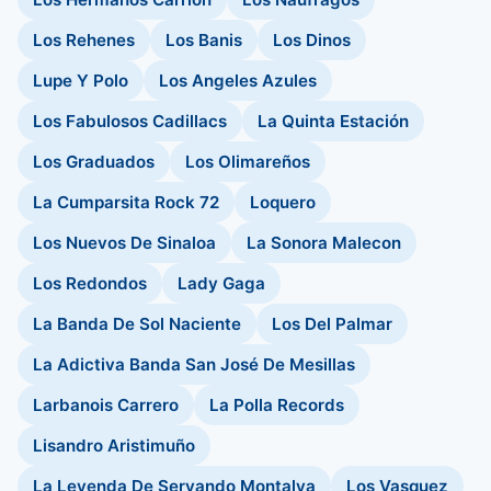
Los Rehenes
Los Banis
Los Dinos
Lupe Y Polo
Los Angeles Azules
Los Fabulosos Cadillacs
La Quinta Estación
Los Graduados
Los Olimareños
La Cumparsita Rock 72
Loquero
Los Nuevos De Sinaloa
La Sonora Malecon
Los Redondos
Lady Gaga
La Banda De Sol Naciente
Los Del Palmar
La Adictiva Banda San José De Mesillas
Larbanois Carrero
La Polla Records
Lisandro Aristimuño
La Leyenda De Servando Montalva
Los Vasquez