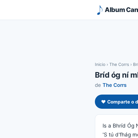
Album Canc
Inicio
›
The Corrs
›
Br
Bríd óg ní m
de
The Corrs
❤️ Comparte o d
Is a Bhríd Óg 
'S tú d'fhág m