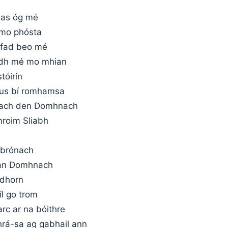
deas óg mé
n mo phósta
bhfad beo mé
idh mé mo mhian
stóirín
gus bí romhamsa
nach den Domhnach
hroim Sliabh
s brónach
 an Domhnach
 dhorn
íl go trom
rc ar na bóithre
rá-sa ag gabhail ann