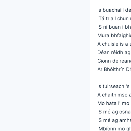
Is buachaill 
'Tá triall chu
'S ní buan i 
Mura bhfaigh
A chuisle is a 
Déan réidh a
Cionn deirea
Ar Bhóithrín D
Is tuirseach '
A chaithimse
Mo hata I' mo
'S mé ag osna
'S mé ag amha
'Mbíonn mo gh