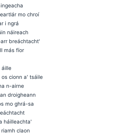
raingeacha
heartlár mo chroí
r i ngrá
úin náireach
barr breáchtacht'
ll más fíor
 áille
os cionn a' tsáile
na n-airne
r an droigheann
os mo ghrá-sa
breáchtacht
a háilleachta'
riamh claon