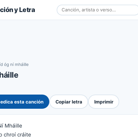
ión y Letra
íd óg ní mháille
háille
edica esta canción
Copiar letra
Imprimir
Ní Mháille
o chroí cráite