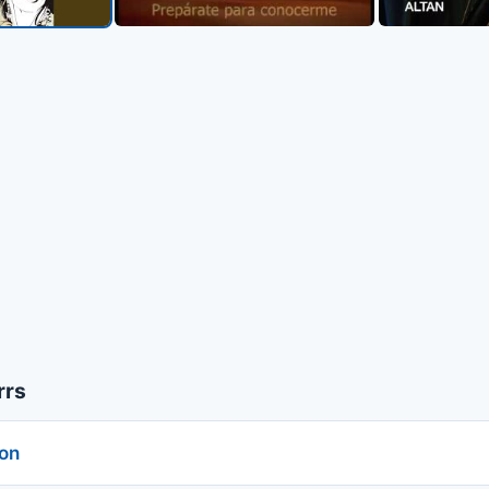
rrs
son