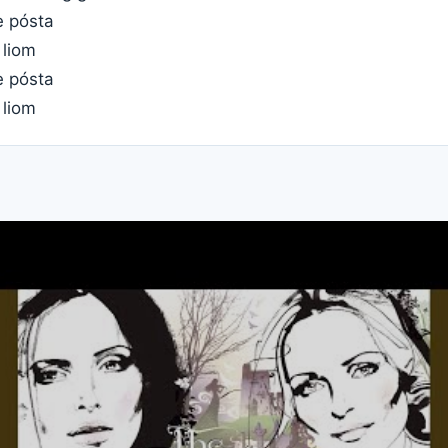
le pósta
 liom
le pósta
 liom