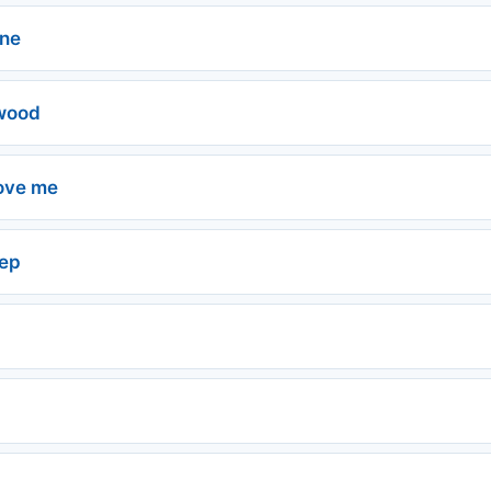
rne
ywood
love me
eep