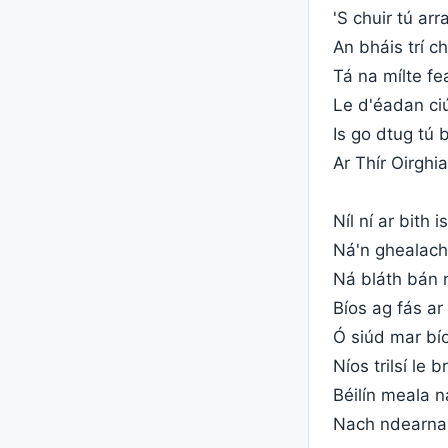
'S chuir tú ar
An bháis trí c
Tá na mílte fea
Le d'éadan ci
Is go dtug tú 
Ar Thír Oirghia
Níl ní ar bith is
Ná'n ghealach 
Ná bláth bán 
Bíos ag fás a
Ó siúd mar bí
Níos trilsí le 
Béilín meala n
Nach ndearna 