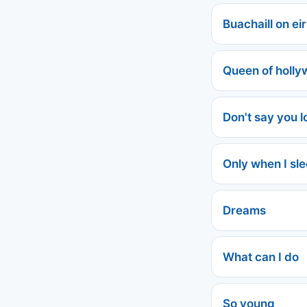
Buachaill on ei
Queen of holl
Don't say you 
Only when I sl
Dreams
What can I do
So young