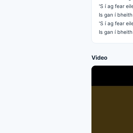
'S í ag fear ei
Is gan í bheith
'S í ag fear ei
Is gan í bheith
Video