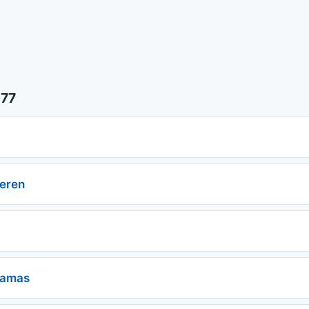
 77
eren
 amas