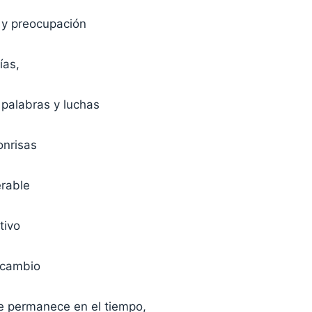
 y preocupación
ías,
palabras y luchas
nrisas
erable
tivo
l cambio
ue permanece en el tiempo,