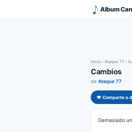
Album Canc
Inicio
›
Ataque 77
›
C
Cambios
de
Ataque 77
❤️ Comparte o d
Demasiado uni