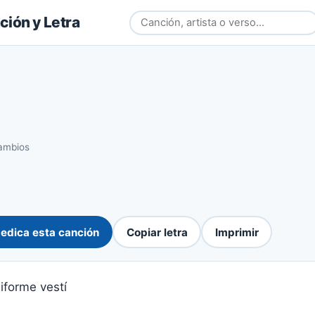
ión y Letra
ambios
edica esta canción
Copiar letra
Imprimir
forme vestí