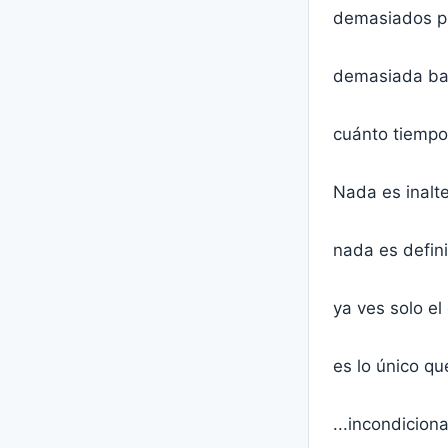
demasiados pr
demasiada ba
cuánto tiempo
Nada es inalt
nada es defini
ya ves solo e
es lo único q
...incondiciona