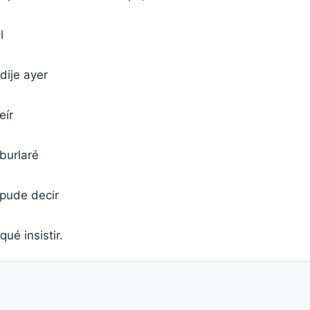
l
dije ayer
eír
burlaré
 pude decir
ué insistir.