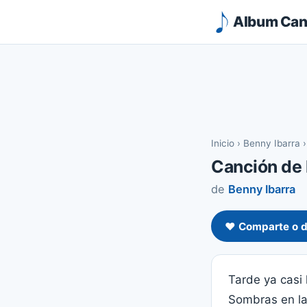
Album Canc
Inicio
›
Benny Ibarra
Canción de 
de
Benny Ibarra
❤️ Comparte o d
Tarde ya casi 
Sombras en la