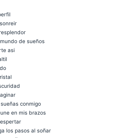
erfil
sonreir
 resplendor
 mundo de sueños
te asi
ltil
odo
istal
scuridad
aginar
u sueñas conmigo
cune en mis brazos
despertar
ga los pasos al soñar