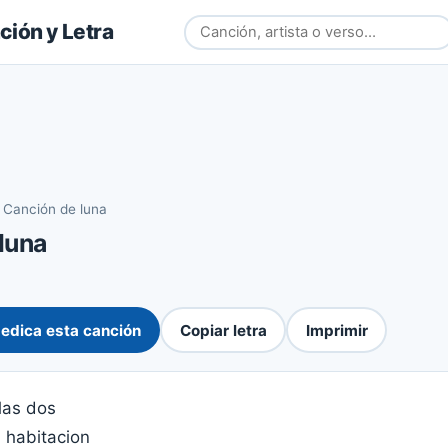
ión y Letra
›
Canción de luna
luna
edica esta canción
Copiar letra
Imprimir
las dos
 habitacion