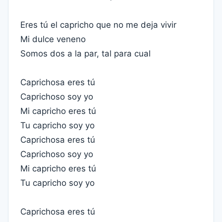
Eres tú el capricho que no me deja vivir
Mi dulce veneno
Somos dos a la par, tal para cual
Caprichosa eres tú
Caprichoso soy yo
Mi capricho eres tú
Tu capricho soy yo
Caprichosa eres tú
Caprichoso soy yo
Mi capricho eres tú
Tu capricho soy yo
Caprichosa eres tú