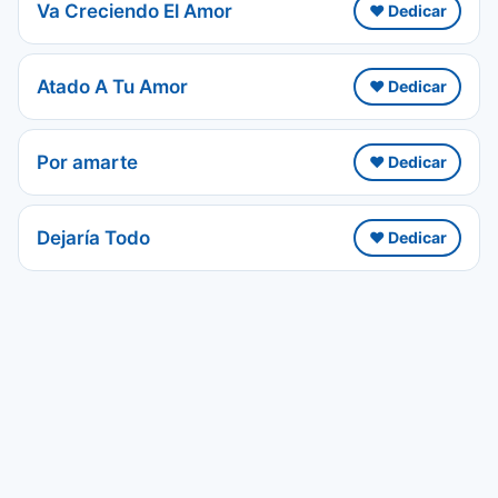
Va Creciendo El Amor
❤️ Dedicar
Atado A Tu Amor
❤️ Dedicar
Por amarte
❤️ Dedicar
Dejaría Todo
❤️ Dedicar