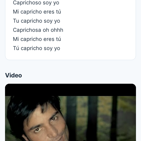
Caprichoso soy yo
Mi capricho eres tú
Tu capricho soy yo
Caprichosa oh ohhh
Mi capricho eres tú
Tú capricho soy yo
Video