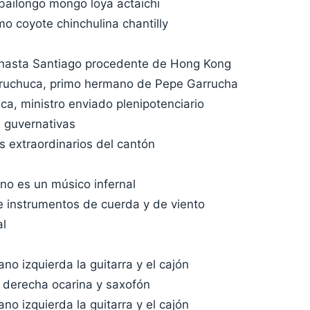
 bailongo mongo loya actaichi
o coyote chinchulina chantilly
hasta Santiago procedente de Hong Kong
rruchuca, primo hermano de Pepe Garrucha
a, ministro enviado plenipotenciario
 guvernativas
s extraordinarios del cantón
no es un músico infernal
e instrumentos de cuerda y de viento
al
no izquierda la guitarra y el cajón
 derecha ocarina y saxofón
no izquierda la guitarra y el cajón