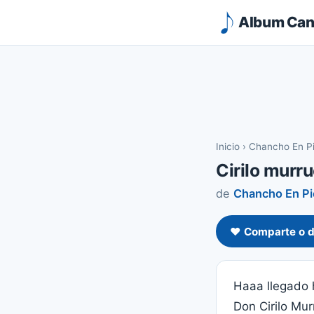
Album Canc
Inicio
›
Chancho En P
Cirilo murr
de
Chancho En Pi
❤️ Comparte o d
Haaa llegado 
Don Cirilo Mu