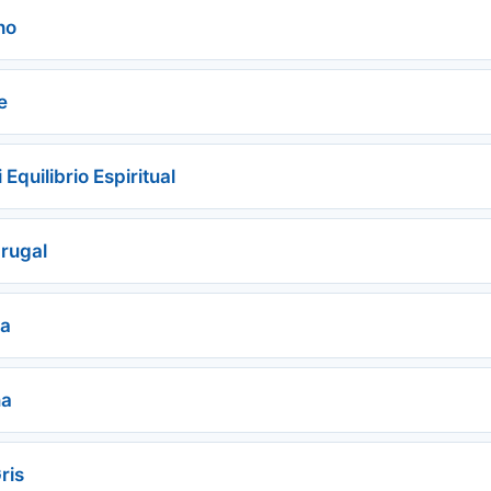
ho
e
Equilibrio Espiritual
rugal
sa
na
ris