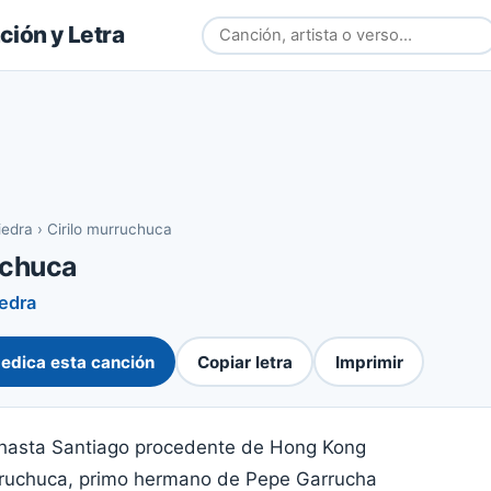
ión y Letra
iedra
›
Cirilo murruchuca
uchuca
edra
edica esta canción
Copiar letra
Imprimir
hasta Santiago procedente de Hong Kong
rruchuca, primo hermano de Pepe Garrucha