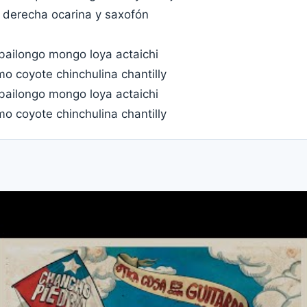
 derecha ocarina y saxofón
 bailongo mongo loya actaichi
o coyote chinchulina chantilly
 bailongo mongo loya actaichi
o coyote chinchulina chantilly