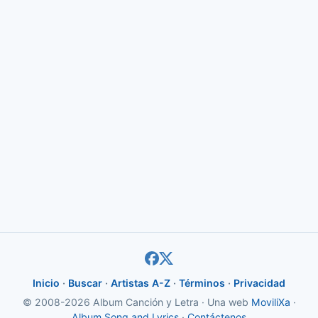
Inicio
·
Buscar
·
Artistas A-Z
·
Términos
·
Privacidad
© 2008-2026 Album Canción y Letra · Una web
MoviliXa
·
Album Song and Lyrics
·
Contáctenos