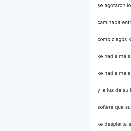
se agotaron l
caminaba entr
como ciegos ke
ke nadie me ap
ke nadie me ap
y la luz de su
soñare que su
ke despierta 