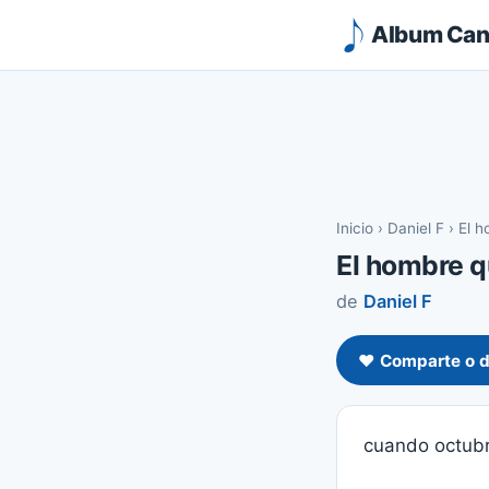
Album Canc
Inicio
›
Daniel F
›
El h
El hombre q
de
Daniel F
❤️ Comparte o d
cuando octubr