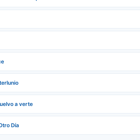
ce
terlunio
uelvo a verte
Otro Día