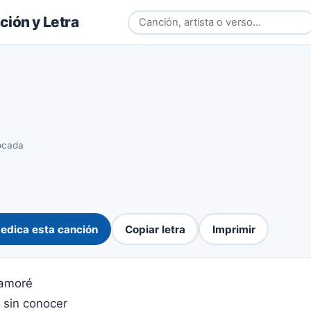
ión y Letra
ocada
edica esta canción
Copiar letra
Imprimir
amoré
 sin conocer