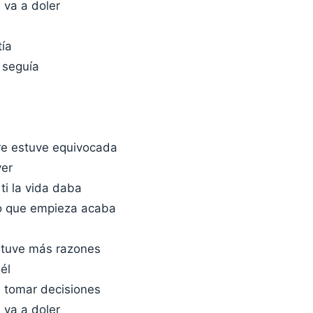
 va a doler
tía
 seguía
e estuve equivocada
ver
ti la vida daba
o que empieza acaba
 tuve más razones
él
 tomar decisiones
 va a doler