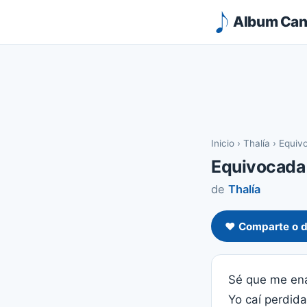
Album Canc
Inicio
›
Thalía
›
Equiv
Equivocada
de
Thalía
❤️ Comparte o d
Sé que me en
Yo caí perdida