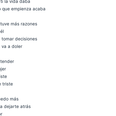
ti la vida daba
o que empienza acaba
 tuve más razones
él
 tomar decisiones
 va a doler
ntender
jer
iste
triste
uedo más
a dejarte atrás
or