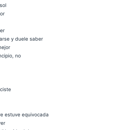
 sol
or
er
arse y duele saber
mejor
ncipio, no
ciste
e estuve equivocada
ver