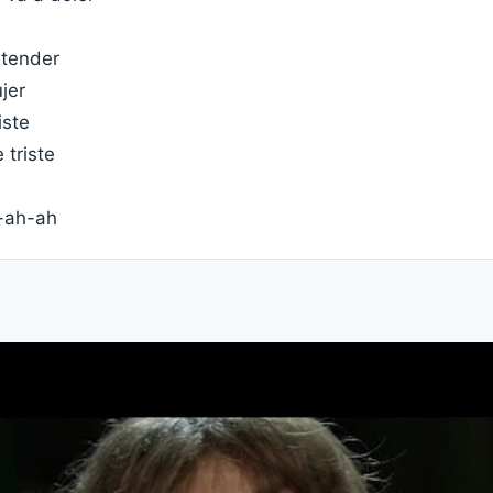
ntender
jer
iste
triste
-ah-ah