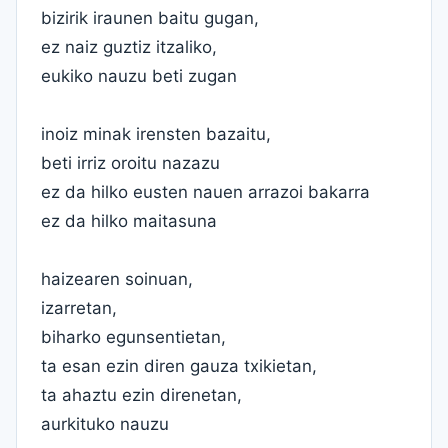
bizirik iraunen baitu gugan,
ez naiz guztiz itzaliko,
eukiko nauzu beti zugan
inoiz minak irensten bazaitu,
beti irriz oroitu nazazu
ez da hilko eusten nauen arrazoi bakarra
ez da hilko maitasuna
haizearen soinuan,
izarretan,
biharko egunsentietan,
ta esan ezin diren gauza txikietan,
ta ahaztu ezin direnetan,
aurkituko nauzu