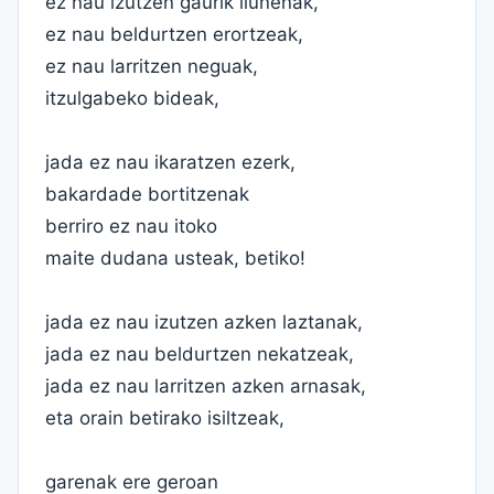
ez nau izutzen gaurik ilunenak,
ez nau beldurtzen erortzeak,
ez nau larritzen neguak,
itzulgabeko bideak,
jada ez nau ikaratzen ezerk,
bakardade bortitzenak
berriro ez nau itoko
maite dudana usteak, betiko!
jada ez nau izutzen azken laztanak,
jada ez nau beldurtzen nekatzeak,
jada ez nau larritzen azken arnasak,
eta orain betirako isiltzeak,
garenak ere geroan