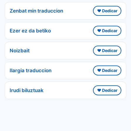
Zenbat min traduccion
❤️ Dedicar
Ezer ez da betiko
❤️ Dedicar
Noizbait
❤️ Dedicar
Ilargia traduccion
❤️ Dedicar
Irudi biluztuak
❤️ Dedicar