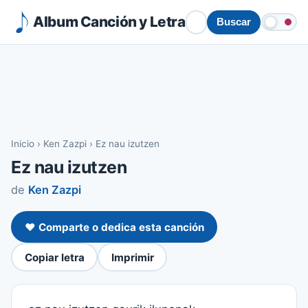
Album Canción y Letra
Buscar
Inicio
›
Ken Zazpi
›
Ez nau izutzen
Ez nau izutzen
de
Ken Zazpi
❤️ Comparte o dedica esta canción
Copiar letra
Imprimir