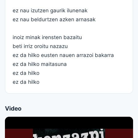
ez nau izutzen gaurik ilunenak
ez nau beldurtzen azken arnasak
inoiz minak irensten bazaitu
beti irriz oroitu nazazu
ez da hilko eusten nauen arrazoi bakarra
ez da hilko maitasuna
ez da hilko
ez da hilko
Video