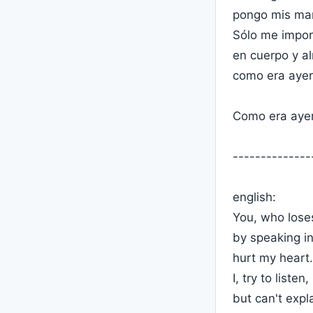
pongo mis man
Sólo me impor
en cuerpo y a
como era ayer
Como era ayer
--------------
english:
You, who lose
by speaking in
hurt my heart.
I, try to listen,
but can't expl