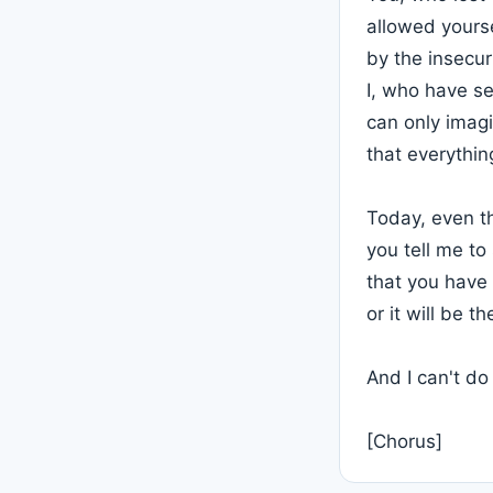
allowed yourse
by the insecuri
I, who have s
can only imag
that everythin
Today, even t
you tell me to
that you have
or it will be t
And I can't do 
[Chorus]