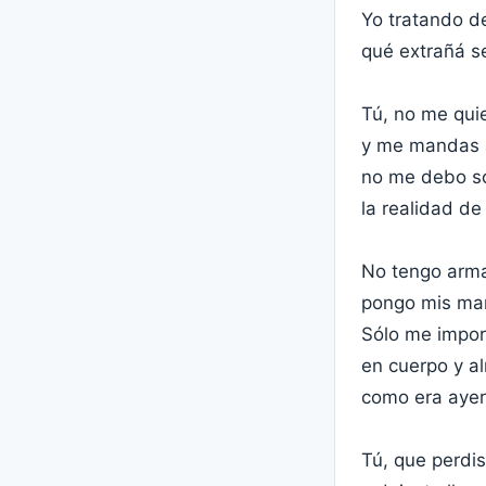
Yo tratando d
qué extrañá s
Tú, no me qui
y me mandas a
no me debo so
la realidad de
No tengo arma
pongo mis man
Sólo me impor
en cuerpo y a
como era ayer
Tú, que perdis