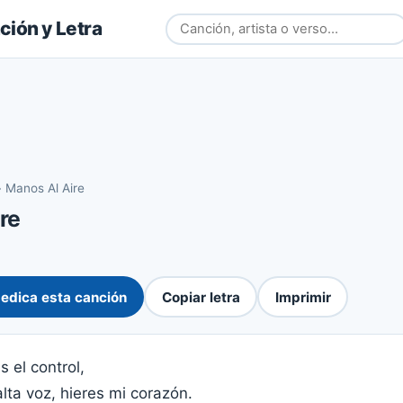
ión y Letra
›
Manos Al Aire
re
edica esta canción
Copiar letra
Imprimir
s el control,
lta voz, hieres mi corazón.