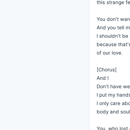
this strange fe
You don't wan
And you tell 
I shouldn't be
because that's
of our love.
[Chorus]
And I
Don't have we
I put my hands
I only care ab
body and soul 
You, who lost 