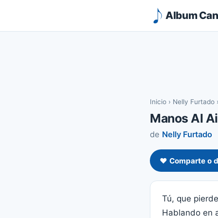
Album Canc
Inicio
›
Nelly Furtado
Manos Al Ai
de
Nelly Furtado
❤️ Comparte o d
Tú, que pierde
Hablando en a