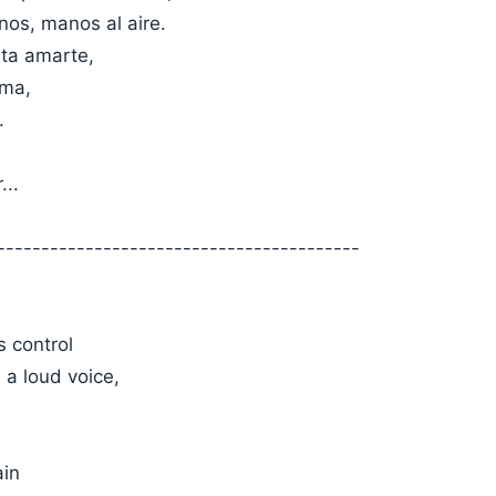
os, manos al aire.
ta amarte,
lma,
.
...
-----------------------------------------
s control
 a loud voice,
ain