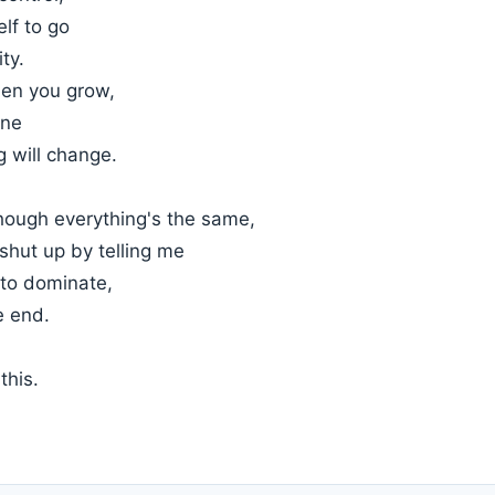
lf to go
ty.
een you grow,
ine
g will change.
hough everything's the same,
 shut up by telling me
 to dominate,
he end.
this.