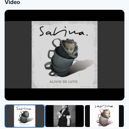
Video
▶