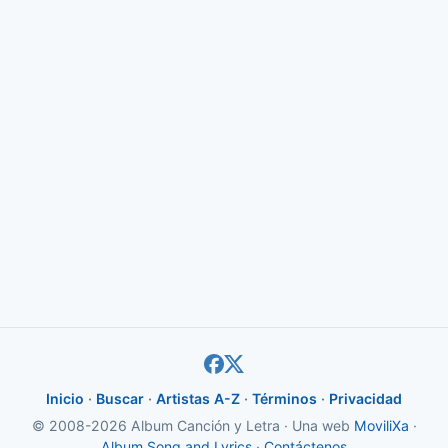
Inicio
·
Buscar
·
Artistas A-Z
·
Términos
·
Privacidad
© 2008-2026 Album Canción y Letra · Una web
MoviliXa
·
Album Song and Lyrics
·
Contáctenos