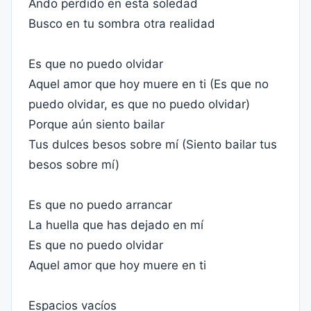
Ando perdido en esta soledad
Busco en tu sombra otra realidad
Es que no puedo olvidar
Aquel amor que hoy muere en ti (Es que no
puedo olvidar, es que no puedo olvidar)
Porque aún siento bailar
Tus dulces besos sobre mí (Siento bailar tus
besos sobre mí)
Es que no puedo arrancar
La huella que has dejado en mí
Es que no puedo olvidar
Aquel amor que hoy muere en ti
Espacios vacíos