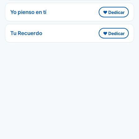
Yo pienso en tí
❤️ Dedicar
Tu Recuerdo
❤️ Dedicar