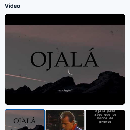
Video
▶