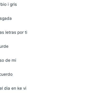
bio i gris
asgada
as letras por ti
turde
jso de mi
cuerdo
l dia en ke vi