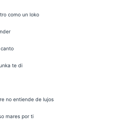
tro como un loko
ender
 canto
nunka te di
e no entiende de lujos
o mares por ti