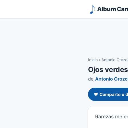
Album Canc
Inicio
›
Antonio Orozc
Ojos verdes
de
Antonio Orozc
❤️ Comparte o d
Rarezas me e