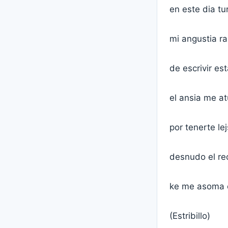
en este dia tur
mi angustia r
de escrivir est
el ansia me a
por tenerte le
desnudo el re
ke me asoma e
(Estribillo)