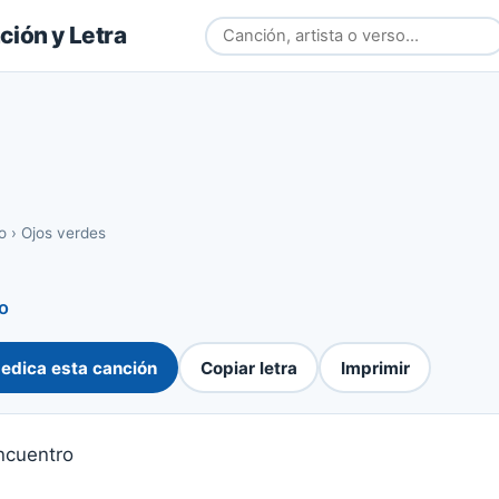
ión y Letra
o
›
Ojos verdes
o
edica esta canción
Copiar letra
Imprimir
ncuentro