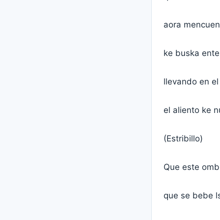
aora mencuen
ke buska ent
llevando en el
el aliento ke 
(Estribillo)
Que este ombr
que se bebe ls